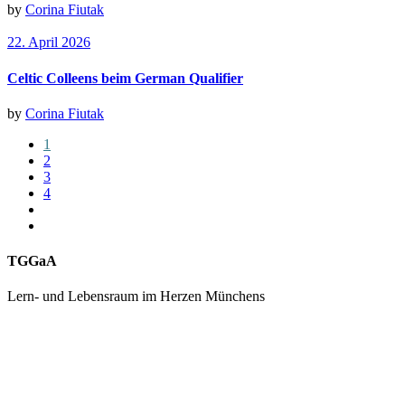
by
Corina Fiutak
22. April 2026
Celtic Colleens beim German Qualifier
by
Corina Fiutak
1
2
3
4
TGGaA
Lern- und Lebensraum im Herzen Münchens
089 / 23 179 162
Mon - Fr 8.00 - 16.00