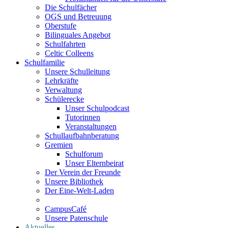
Die Schulfächer
OGS und Betreuung
Oberstufe
Bilinguales Angebot
Schulfahrten
Celtic Colleens
Schulfamilie
Unsere Schulleitung
Lehrkräfte
Verwaltung
Schülerecke
Unser Schulpodcast
Tutorinnen
Veranstaltungen
Schullaufbahnberatung
Gremien
Schulforum
Unser Elternbeirat
Der Verein der Freunde
Unsere Bibliothek
Der Eine-Welt-Laden
CampusCafé
Unsere Patenschule
Aktuelles