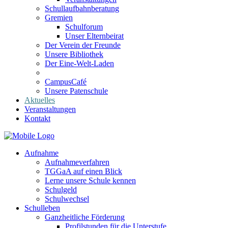
Schullaufbahnberatung
Gremien
Schulforum
Unser Elternbeirat
Der Verein der Freunde
Unsere Bibliothek
Der Eine-Welt-Laden
CampusCafé
Unsere Patenschule
Aktuelles
Veranstaltungen
Kontakt
Aufnahme
Aufnahmeverfahren
TGGaA auf einen Blick
Lerne unsere Schule kennen
Schulgeld
Schulwechsel
Schulleben
Ganzheitliche Förderung
Profilstunden für die Unterstufe