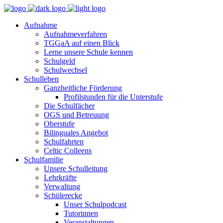
Aufnahme
Aufnahmeverfahren
TGGaA auf einen Blick
Lerne unsere Schule kennen
Schulgeld
Schulwechsel
Schulleben
Ganzheitliche Förderung
Profilstunden für die Unterstufe
Die Schulfächer
OGS und Betreuung
Oberstufe
Bilinguales Angebot
Schulfahrten
Celtic Colleens
Schulfamilie
Unsere Schulleitung
Lehrkräfte
Verwaltung
Schülerecke
Unser Schulpodcast
Tutorinnen
Veranstaltungen