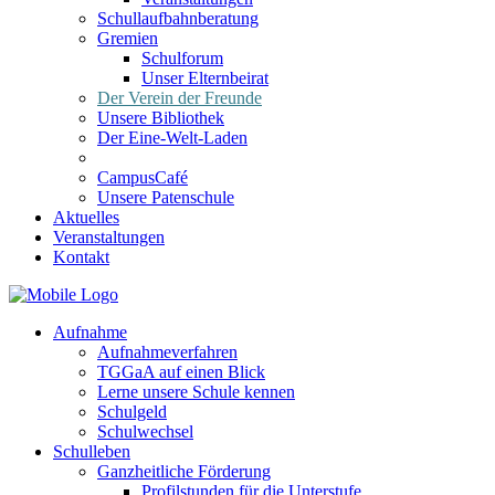
Schullaufbahnberatung
Gremien
Schulforum
Unser Elternbeirat
Der Verein der Freunde
Unsere Bibliothek
Der Eine-Welt-Laden
CampusCafé
Unsere Patenschule
Aktuelles
Veranstaltungen
Kontakt
Aufnahme
Aufnahmeverfahren
TGGaA auf einen Blick
Lerne unsere Schule kennen
Schulgeld
Schulwechsel
Schulleben
Ganzheitliche Förderung
Profilstunden für die Unterstufe