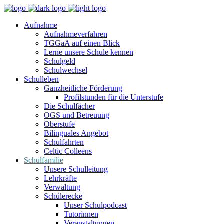
Aufnahme
Aufnahmeverfahren
TGGaA auf einen Blick
Lerne unsere Schule kennen
Schulgeld
Schulwechsel
Schulleben
Ganzheitliche Förderung
Profilstunden für die Unterstufe
Die Schulfächer
OGS und Betreuung
Oberstufe
Bilinguales Angebot
Schulfahrten
Celtic Colleens
Schulfamilie
Unsere Schulleitung
Lehrkräfte
Verwaltung
Schülerecke
Unser Schulpodcast
Tutorinnen
Veranstaltungen