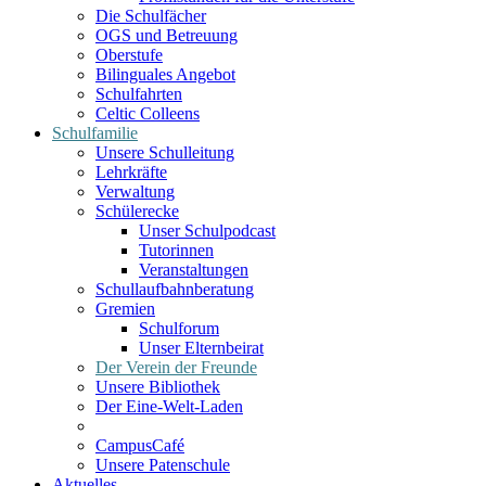
Die Schulfächer
OGS und Betreuung
Oberstufe
Bilinguales Angebot
Schulfahrten
Celtic Colleens
Schulfamilie
Unsere Schulleitung
Lehrkräfte
Verwaltung
Schülerecke
Unser Schulpodcast
Tutorinnen
Veranstaltungen
Schullaufbahnberatung
Gremien
Schulforum
Unser Elternbeirat
Der Verein der Freunde
Unsere Bibliothek
Der Eine-Welt-Laden
CampusCafé
Unsere Patenschule
Aktuelles