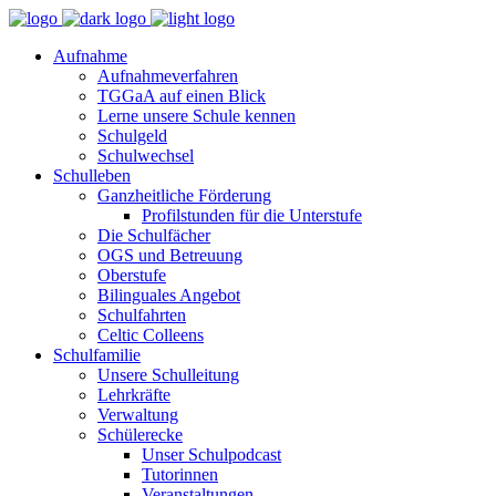
Aufnahme
Aufnahmeverfahren
TGGaA auf einen Blick
Lerne unsere Schule kennen
Schulgeld
Schulwechsel
Schulleben
Ganzheitliche Förderung
Profilstunden für die Unterstufe
Die Schulfächer
OGS und Betreuung
Oberstufe
Bilinguales Angebot
Schulfahrten
Celtic Colleens
Schulfamilie
Unsere Schulleitung
Lehrkräfte
Verwaltung
Schülerecke
Unser Schulpodcast
Tutorinnen
Veranstaltungen