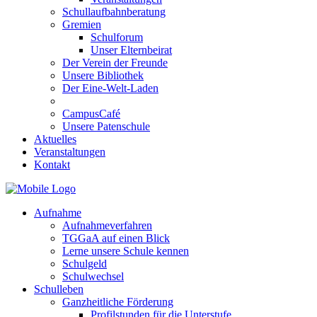
Schullaufbahnberatung
Gremien
Schulforum
Unser Elternbeirat
Der Verein der Freunde
Unsere Bibliothek
Der Eine-Welt-Laden
CampusCafé
Unsere Patenschule
Aktuelles
Veranstaltungen
Kontakt
Aufnahme
Aufnahmeverfahren
TGGaA auf einen Blick
Lerne unsere Schule kennen
Schulgeld
Schulwechsel
Schulleben
Ganzheitliche Förderung
Profilstunden für die Unterstufe