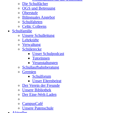
Die Schulfächer
OGS und Betreuung
Oberstufe
Bilinguales Angebot
Schulfahrten
Celtic Colleens
Schulfamilie
Unsere Schulleitung
Lehrkräfte
Verwaltung
Schülerecke
Unser Schulpodcast
Tutorinnen
Veranstaltungen
Schullaufbahnberatung
Gremien
Schulforum
Unser Elternbeirat
Der Verein der Freunde
Unsere Bibliothek
Der Eine-Welt-Laden
CampusCafé
Unsere Patenschule
Aktuelles