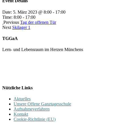
Event Details
Date:
5. März 2023 @ 8:00
-
17:00
Time:
8:00 - 17:00
Previous
Tag der offenen Tür
Next
Skilager 1
TGGaA
Lern- und Lebensraum im Herzen Münchens
089 / 23 179 162
Mon - Fr 8.00 - 16.00
Nützliche Links
Aktuelles
Unsere Offene Ganztagesschule
Aufnahmeverfahren
Kontakt
Cookie-Richtlinie (EU)