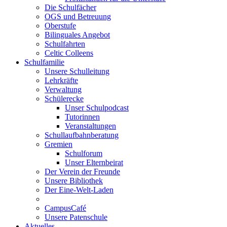
Die Schulfächer
OGS und Betreuung
Oberstufe
Bilinguales Angebot
Schulfahrten
Celtic Colleens
Schulfamilie
Unsere Schulleitung
Lehrkräfte
Verwaltung
Schülerecke
Unser Schulpodcast
Tutorinnen
Veranstaltungen
Schullaufbahnberatung
Gremien
Schulforum
Unser Elternbeirat
Der Verein der Freunde
Unsere Bibliothek
Der Eine-Welt-Laden
CampusCafé
Unsere Patenschule
Aktuelles