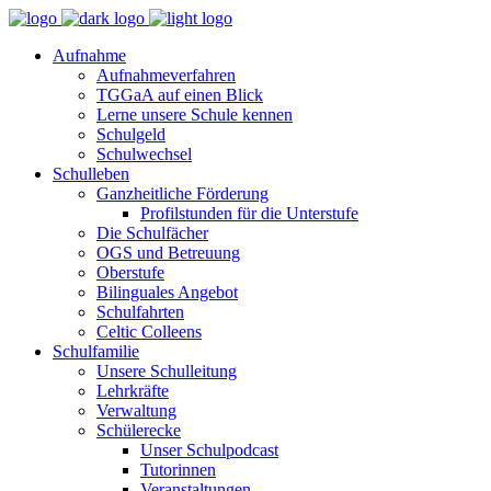
Aufnahme
Aufnahmeverfahren
TGGaA auf einen Blick
Lerne unsere Schule kennen
Schulgeld
Schulwechsel
Schulleben
Ganzheitliche Förderung
Profilstunden für die Unterstufe
Die Schulfächer
OGS und Betreuung
Oberstufe
Bilinguales Angebot
Schulfahrten
Celtic Colleens
Schulfamilie
Unsere Schulleitung
Lehrkräfte
Verwaltung
Schülerecke
Unser Schulpodcast
Tutorinnen
Veranstaltungen