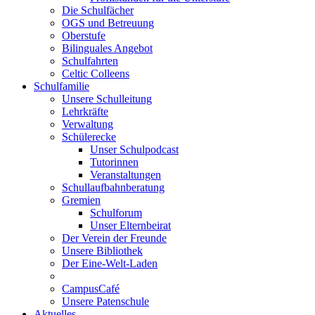
Die Schulfächer
OGS und Betreuung
Oberstufe
Bilinguales Angebot
Schulfahrten
Celtic Colleens
Schulfamilie
Unsere Schulleitung
Lehrkräfte
Verwaltung
Schülerecke
Unser Schulpodcast
Tutorinnen
Veranstaltungen
Schullaufbahnberatung
Gremien
Schulforum
Unser Elternbeirat
Der Verein der Freunde
Unsere Bibliothek
Der Eine-Welt-Laden
CampusCafé
Unsere Patenschule
Aktuelles