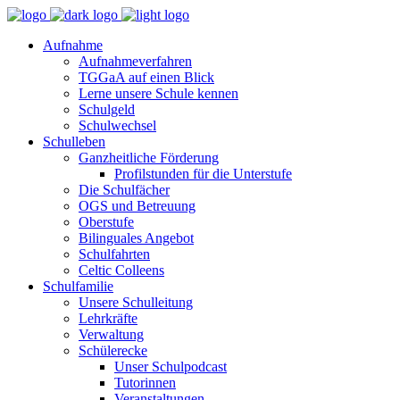
Aufnahme
Aufnahmeverfahren
TGGaA auf einen Blick
Lerne unsere Schule kennen
Schulgeld
Schulwechsel
Schulleben
Ganzheitliche Förderung
Profilstunden für die Unterstufe
Die Schulfächer
OGS und Betreuung
Oberstufe
Bilinguales Angebot
Schulfahrten
Celtic Colleens
Schulfamilie
Unsere Schulleitung
Lehrkräfte
Verwaltung
Schülerecke
Unser Schulpodcast
Tutorinnen
Veranstaltungen