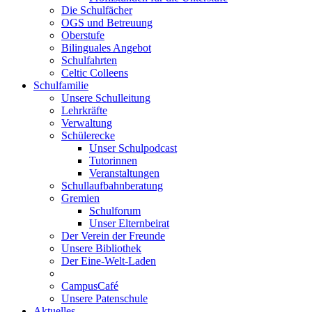
Die Schulfächer
OGS und Betreuung
Oberstufe
Bilinguales Angebot
Schulfahrten
Celtic Colleens
Schulfamilie
Unsere Schulleitung
Lehrkräfte
Verwaltung
Schülerecke
Unser Schulpodcast
Tutorinnen
Veranstaltungen
Schullaufbahnberatung
Gremien
Schulforum
Unser Elternbeirat
Der Verein der Freunde
Unsere Bibliothek
Der Eine-Welt-Laden
CampusCafé
Unsere Patenschule
Aktuelles