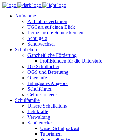
Aufnahme
Aufnahmeverfahren
TGGaA auf einen Blick
Lerne unsere Schule kennen
Schulgeld
Schulwechsel
Schulleben
Ganzheitliche Förderung
Profilstunden für die Unterstufe
Die Schulfächer
OGS und Betreuung
Oberstufe
Bilinguales Angebot
Schulfahrten
Celtic Colleens
Schulfamilie
Unsere Schulleitung
Lehrkräfte
Verwaltung
Schülerecke
Unser Schulpodcast
Tutorinnen
Veranstaltungen