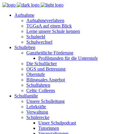
Aufnahme
Aufnahmeverfahren
TGGaA auf einen Blick
Lerne unsere Schule kennen
Schulgeld
Schulwechsel
Schulleben
Ganzheitliche Förderung
Profilstunden für die Unterstufe
Die Schulfächer
OGS und Betreuung
Oberstufe
Bilinguales Angebot
Schulfahrten
Celtic Colleens
Schulfamilie
Unsere Schulleitung
Lehrkräfte
Verwaltung
Schülerecke
Unser Schulpodcast
Tutorinnen
Veranstaltungen