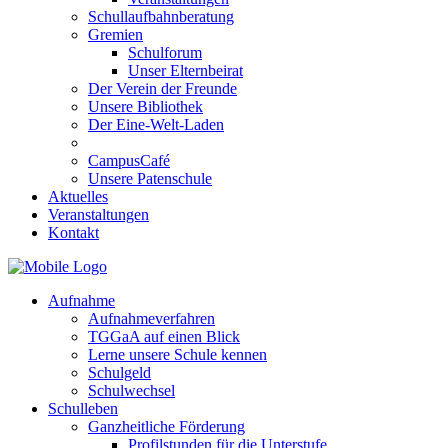
Schullaufbahnberatung
Gremien
Schulforum
Unser Elternbeirat
Der Verein der Freunde
Unsere Bibliothek
Der Eine-Welt-Laden
CampusCafé
Unsere Patenschule
Aktuelles
Veranstaltungen
Kontakt
Aufnahme
Aufnahmeverfahren
TGGaA auf einen Blick
Lerne unsere Schule kennen
Schulgeld
Schulwechsel
Schulleben
Ganzheitliche Förderung
Profilstunden für die Unterstufe