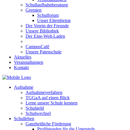
Schullaufbahnberatung
Gremien
Schulforum
Unser Elternbeirat
Der Verein der Freunde
Unsere Bibliothek
Der Eine-Welt-Laden
CampusCafé
Unsere Patenschule
Aktuelles
Veranstaltungen
Kontakt
Aufnahme
Aufnahmeverfahren
TGGaA auf einen Blick
Lerne unsere Schule kennen
Schulgeld
Schulwechsel
Schulleben
Ganzheitliche Förderung
Profilstunden für die Unterstufe