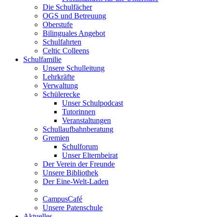
Die Schulfächer
OGS und Betreuung
Oberstufe
Bilinguales Angebot
Schulfahrten
Celtic Colleens
Schulfamilie
Unsere Schulleitung
Lehrkräfte
Verwaltung
Schülerecke
Unser Schulpodcast
Tutorinnen
Veranstaltungen
Schullaufbahnberatung
Gremien
Schulforum
Unser Elternbeirat
Der Verein der Freunde
Unsere Bibliothek
Der Eine-Welt-Laden
CampusCafé
Unsere Patenschule
Aktuelles