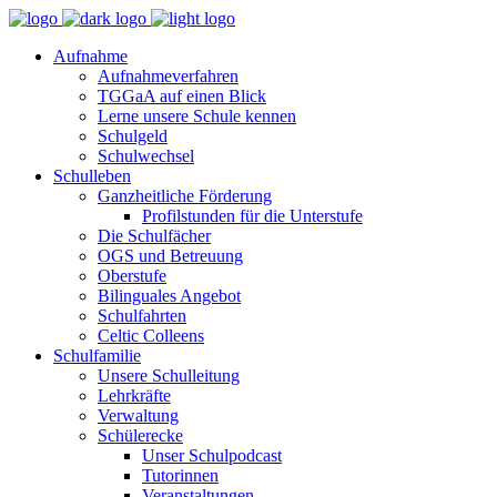
Aufnahme
Aufnahmeverfahren
TGGaA auf einen Blick
Lerne unsere Schule kennen
Schulgeld
Schulwechsel
Schulleben
Ganzheitliche Förderung
Profilstunden für die Unterstufe
Die Schulfächer
OGS und Betreuung
Oberstufe
Bilinguales Angebot
Schulfahrten
Celtic Colleens
Schulfamilie
Unsere Schulleitung
Lehrkräfte
Verwaltung
Schülerecke
Unser Schulpodcast
Tutorinnen
Veranstaltungen