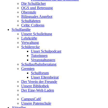
Die Schulfächer
OGS und Betreuung
Oberstufe
Bilinguales Angebot
Schulfahrten
Celtic Colleens
Schulfamilie
Unsere Schulleitung
Lehrkräfte
Verwaltung
Schülerecke
Unser Schulpodcast
Tutorinnen
Veranstaltungen
Schullaufbahnberatung
Gremien
Schulforum
Unser Elternbeirat
Der Verein der Freunde
Unsere Bibliothek
Der Eine-Welt-Laden
CampusCafé
Unsere Patenschule
Aktuelles