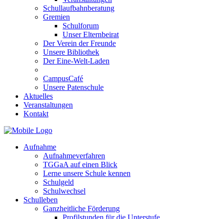
Schullaufbahnberatung
Gremien
Schulforum
Unser Elternbeirat
Der Verein der Freunde
Unsere Bibliothek
Der Eine-Welt-Laden
CampusCafé
Unsere Patenschule
Aktuelles
Veranstaltungen
Kontakt
Aufnahme
Aufnahmeverfahren
TGGaA auf einen Blick
Lerne unsere Schule kennen
Schulgeld
Schulwechsel
Schulleben
Ganzheitliche Förderung
Profilstunden für die Unterstufe