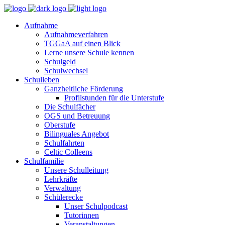
Aufnahme
Aufnahmeverfahren
TGGaA auf einen Blick
Lerne unsere Schule kennen
Schulgeld
Schulwechsel
Schulleben
Ganzheitliche Förderung
Profilstunden für die Unterstufe
Die Schulfächer
OGS und Betreuung
Oberstufe
Bilinguales Angebot
Schulfahrten
Celtic Colleens
Schulfamilie
Unsere Schulleitung
Lehrkräfte
Verwaltung
Schülerecke
Unser Schulpodcast
Tutorinnen
Veranstaltungen