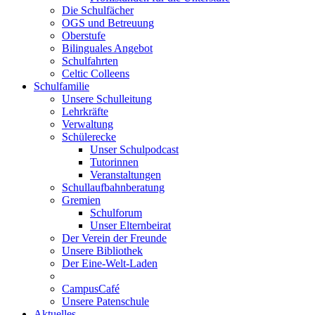
Die Schulfächer
OGS und Betreuung
Oberstufe
Bilinguales Angebot
Schulfahrten
Celtic Colleens
Schulfamilie
Unsere Schulleitung
Lehrkräfte
Verwaltung
Schülerecke
Unser Schulpodcast
Tutorinnen
Veranstaltungen
Schullaufbahnberatung
Gremien
Schulforum
Unser Elternbeirat
Der Verein der Freunde
Unsere Bibliothek
Der Eine-Welt-Laden
CampusCafé
Unsere Patenschule
Aktuelles