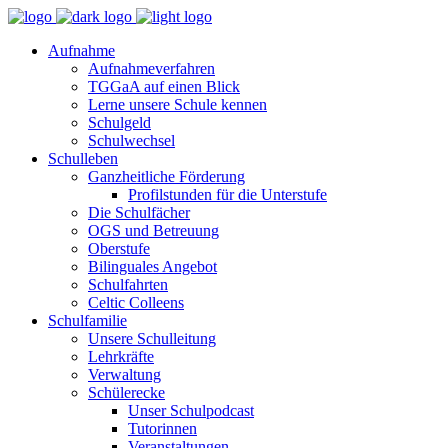
Aufnahme
Aufnahmeverfahren
TGGaA auf einen Blick
Lerne unsere Schule kennen
Schulgeld
Schulwechsel
Schulleben
Ganzheitliche Förderung
Profilstunden für die Unterstufe
Die Schulfächer
OGS und Betreuung
Oberstufe
Bilinguales Angebot
Schulfahrten
Celtic Colleens
Schulfamilie
Unsere Schulleitung
Lehrkräfte
Verwaltung
Schülerecke
Unser Schulpodcast
Tutorinnen
Veranstaltungen