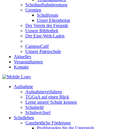
Schullaufbahnberatung
Gremien
Schulforum
Unser Elternbeirat
Der Verein der Freunde
Unsere Bibliothek
Der Eine-Welt-Laden
CampusCafé
Unsere Patenschule
Aktuelles
Veranstaltungen
Kontakt
Aufnahme
Aufnahmeverfahren
TGGaA auf einen Blick
Lerne unsere Schule kennen
Schulgeld
Schulwechsel
Schulleben
Ganzheitliche Förderung
Profilstunden für die Unterstufe