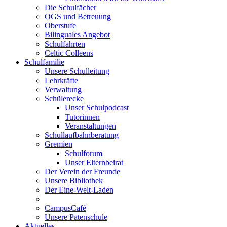
Die Schulfächer
OGS und Betreuung
Oberstufe
Bilinguales Angebot
Schulfahrten
Celtic Colleens
Schulfamilie
Unsere Schulleitung
Lehrkräfte
Verwaltung
Schülerecke
Unser Schulpodcast
Tutorinnen
Veranstaltungen
Schullaufbahnberatung
Gremien
Schulforum
Unser Elternbeirat
Der Verein der Freunde
Unsere Bibliothek
Der Eine-Welt-Laden
CampusCafé
Unsere Patenschule
Aktuelles