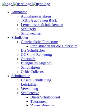
Aufnahme
Aufnahmeverfahren
TGGaA auf einen Blick
Lerne unsere Schule kennen
Schulgeld
Schulwechsel
Schulleben
Ganzheitliche Förderung
Profilstunden für die Unterstufe
Die Schulfächer
OGS und Betreuung
Oberstufe
Bilinguales Angebot
Schulfahrten
Celtic Colleens
Schulfamilie
Unsere Schulleitung
Lehrkräfte
Verwaltung
Schülerecke
Unser Schulpodcast
Tutorinnen
Veranstaltungen