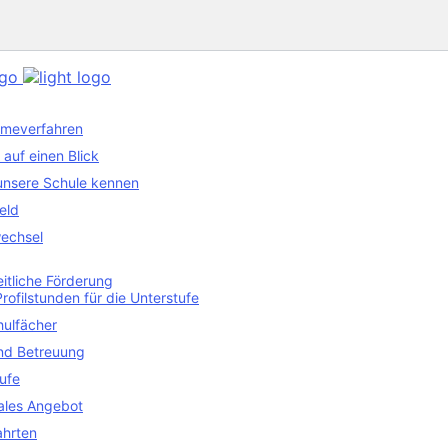
meverfahren
auf einen Blick
unsere Schule kennen
eld
echsel
itliche Förderung
Profilstunden für die Unterstufe
hulfächer
nd Betreuung
ufe
uales Angebot
ahrten