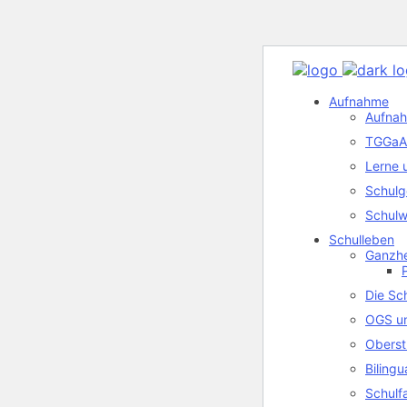
Aufnahme
Aufnah
TGGaA 
Lerne 
Schulg
Schulw
Schulleben
Ganzhe
Die Sc
OGS u
Oberst
Biling
Schulf