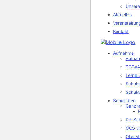
Unsere
Aktuelles
Veranstaltun
Kontakt
Aufnahme
Aufnah
TGGaA 
Lerne 
Schulg
Schulw
Schulleben
Ganzhe
Die Sc
OGS u
Oberst