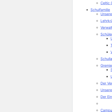
Celtic 
Schulfamilie
Unsere
Lehrkr
Verwal
Schüle
Schull
Gremi
Der Ve
Unsere
Der Ei
Campu