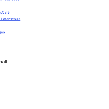
sCafé
 Patenschule
gen
hall