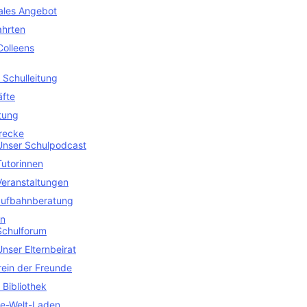
uales Angebot
ahrten
Colleens
 Schulleitung
äfte
tung
recke
Unser Schulpodcast
Tutorinnen
Veranstaltungen
aufbahnberatung
en
Schulforum
Unser Elternbeirat
rein der Freunde
 Bibliothek
ne-Welt-Laden