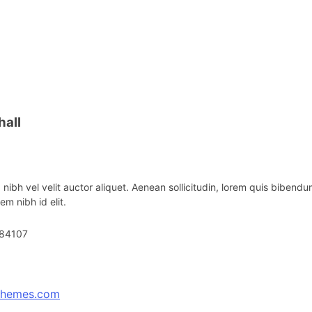
hall
nibh vel velit auctor aliquet. Aenean sollicitudin, lorem quis bibendum
em nibh id elit.
 84107
themes.com