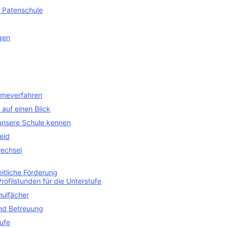
 Patenschule
gen
meverfahren
auf einen Blick
unsere Schule kennen
eld
echsel
itliche Förderung
Profilstunden für die Unterstufe
hulfächer
nd Betreuung
ufe