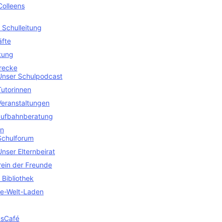
Colleens
 Schulleitung
äfte
tung
recke
Unser Schulpodcast
Tutorinnen
Veranstaltungen
aufbahnberatung
en
Schulforum
Unser Elternbeirat
rein der Freunde
 Bibliothek
ne-Welt-Laden
sCafé