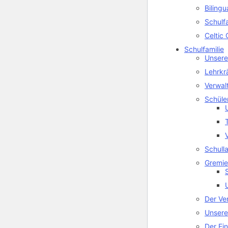
Biling
Schulf
Celtic 
Schulfamilie
Unsere
Lehrkr
Verwal
Schüle
Schull
Gremi
Der Ve
Unsere
Der Ei