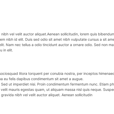
nibh vel velit auctor aliquet.Aenean sollicitudin, lorem quis bibendum 
em nibh id elit. Duis sed odio sit amet nibh vulputate cursus a sit am
t. Nam nec tellus a odio tincidunt auctor a ornare odio. Sed non mau
 in elit.
 sociosquad litora torquent per conubia nostra, per inceptos himenaeo
rna eu felis dapibus condimentum sit amet a augue.
. Sed ut imperdiet nisi. Proin condimentum fermentum nunc. Etiam ph
velit mauris egestas quam, ut aliquam massa nisl quis neque. Suspen
gravida nibh vel velit auctor aliquet. Aenean sollicitudin