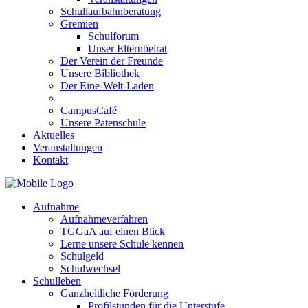
Schullaufbahnberatung
Gremien
Schulforum
Unser Elternbeirat
Der Verein der Freunde
Unsere Bibliothek
Der Eine-Welt-Laden
CampusCafé
Unsere Patenschule
Aktuelles
Veranstaltungen
Kontakt
Aufnahme
Aufnahmeverfahren
TGGaA auf einen Blick
Lerne unsere Schule kennen
Schulgeld
Schulwechsel
Schulleben
Ganzheitliche Förderung
Profilstunden für die Unterstufe