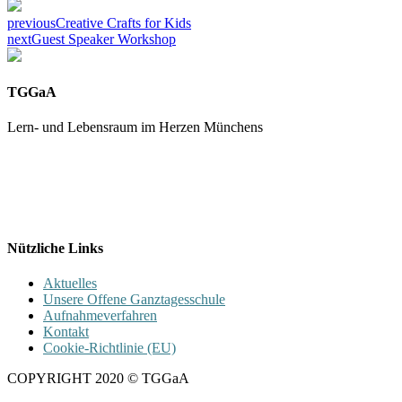
previous
Creative Crafts for Kids
next
Guest Speaker Workshop
TGGaA
Lern- und Lebensraum im Herzen Münchens
089 / 23 179 162
Mon - Fr 8.00 - 16.00
Nützliche Links
Aktuelles
Unsere Offene Ganztagesschule
Aufnahmeverfahren
Kontakt
Cookie-Richtlinie (EU)
COPYRIGHT 2020 © TGGaA