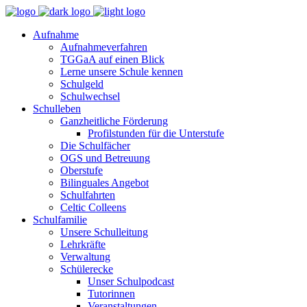
Aufnahme
Aufnahmeverfahren
TGGaA auf einen Blick
Lerne unsere Schule kennen
Schulgeld
Schulwechsel
Schulleben
Ganzheitliche Förderung
Profilstunden für die Unterstufe
Die Schulfächer
OGS und Betreuung
Oberstufe
Bilinguales Angebot
Schulfahrten
Celtic Colleens
Schulfamilie
Unsere Schulleitung
Lehrkräfte
Verwaltung
Schülerecke
Unser Schulpodcast
Tutorinnen
Veranstaltungen