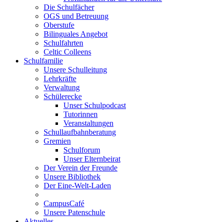
Die Schulfächer
OGS und Betreuung
Oberstufe
Bilinguales Angebot
Schulfahrten
Celtic Colleens
Schulfamilie
Unsere Schulleitung
Lehrkräfte
Verwaltung
Schülerecke
Unser Schulpodcast
Tutorinnen
Veranstaltungen
Schullaufbahnberatung
Gremien
Schulforum
Unser Elternbeirat
Der Verein der Freunde
Unsere Bibliothek
Der Eine-Welt-Laden
CampusCafé
Unsere Patenschule
Aktuelles