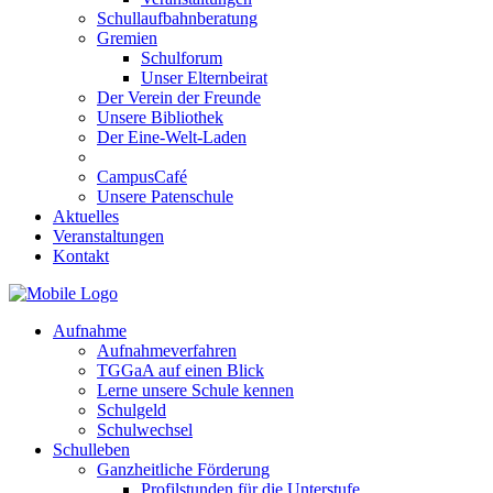
Schullaufbahnberatung
Gremien
Schulforum
Unser Elternbeirat
Der Verein der Freunde
Unsere Bibliothek
Der Eine-Welt-Laden
CampusCafé
Unsere Patenschule
Aktuelles
Veranstaltungen
Kontakt
Aufnahme
Aufnahmeverfahren
TGGaA auf einen Blick
Lerne unsere Schule kennen
Schulgeld
Schulwechsel
Schulleben
Ganzheitliche Förderung
Profilstunden für die Unterstufe