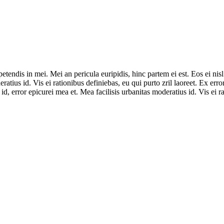
tendis in mei. Mei an pericula euripidis, hinc partem ei est. Eos ei nisl 
ratius id. Vis ei rationibus definiebas, eu qui purto zril laoreet. Ex erro
 id, error epicurei mea et. Mea facilisis urbanitas moderatius id. Vis ei 