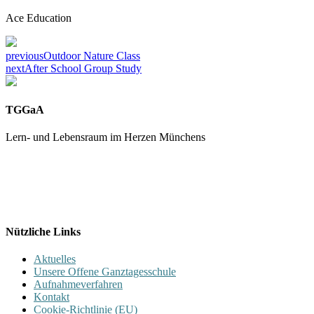
Ace Education
previous
Outdoor Nature Class
next
After School Group Study
TGGaA
Lern- und Lebensraum im Herzen Münchens
089 / 23 179 162
Mon - Fr 8.00 - 16.00
Nützliche Links
Aktuelles
Unsere Offene Ganztagesschule
Aufnahmeverfahren
Kontakt
Cookie-Richtlinie (EU)