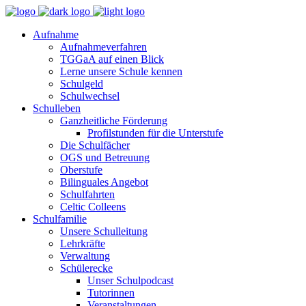
Aufnahme
Aufnahmeverfahren
TGGaA auf einen Blick
Lerne unsere Schule kennen
Schulgeld
Schulwechsel
Schulleben
Ganzheitliche Förderung
Profilstunden für die Unterstufe
Die Schulfächer
OGS und Betreuung
Oberstufe
Bilinguales Angebot
Schulfahrten
Celtic Colleens
Schulfamilie
Unsere Schulleitung
Lehrkräfte
Verwaltung
Schülerecke
Unser Schulpodcast
Tutorinnen
Veranstaltungen