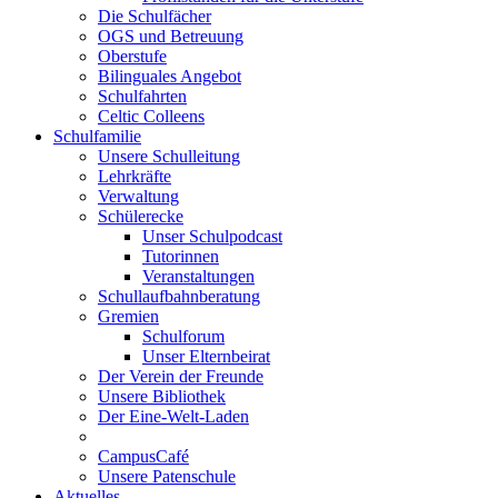
Die Schulfächer
OGS und Betreuung
Oberstufe
Bilinguales Angebot
Schulfahrten
Celtic Colleens
Schulfamilie
Unsere Schulleitung
Lehrkräfte
Verwaltung
Schülerecke
Unser Schulpodcast
Tutorinnen
Veranstaltungen
Schullaufbahnberatung
Gremien
Schulforum
Unser Elternbeirat
Der Verein der Freunde
Unsere Bibliothek
Der Eine-Welt-Laden
CampusCafé
Unsere Patenschule
Aktuelles