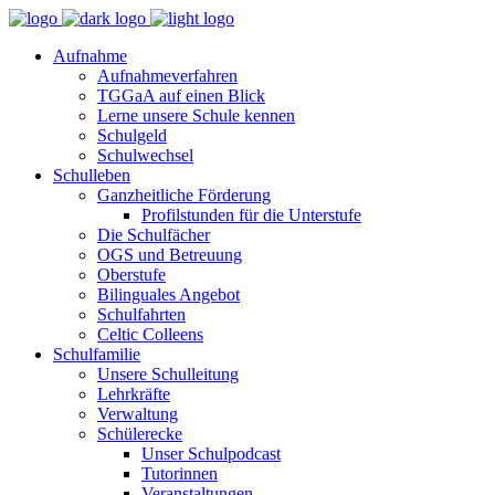
Aufnahme
Aufnahmeverfahren
TGGaA auf einen Blick
Lerne unsere Schule kennen
Schulgeld
Schulwechsel
Schulleben
Ganzheitliche Förderung
Profilstunden für die Unterstufe
Die Schulfächer
OGS und Betreuung
Oberstufe
Bilinguales Angebot
Schulfahrten
Celtic Colleens
Schulfamilie
Unsere Schulleitung
Lehrkräfte
Verwaltung
Schülerecke
Unser Schulpodcast
Tutorinnen
Veranstaltungen