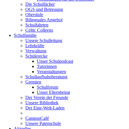
Die Schulfächer
OGS und Betreuung
Oberstufe
Bilinguales Angebot
Schulfahrten
Celtic Colleens
Schulfamilie
Unsere Schulleitung
Lehrkräfte
Verwaltung
Schülerecke
Unser Schulpodcast
Tutorinnen
Veranstaltungen
Schullaufbahnberatung
Gremien
Schulforum
Unser Elternbeirat
Der Verein der Freunde
Unsere Bibliothek
Der Eine-Welt-Laden
CampusCafé
Unsere Patenschule
Aktuelles