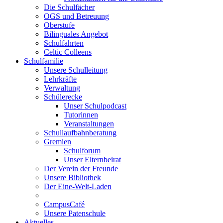
Die Schulfächer
OGS und Betreuung
Oberstufe
Bilinguales Angebot
Schulfahrten
Celtic Colleens
Schulfamilie
Unsere Schulleitung
Lehrkräfte
Verwaltung
Schülerecke
Unser Schulpodcast
Tutorinnen
Veranstaltungen
Schullaufbahnberatung
Gremien
Schulforum
Unser Elternbeirat
Der Verein der Freunde
Unsere Bibliothek
Der Eine-Welt-Laden
CampusCafé
Unsere Patenschule
Aktuelles