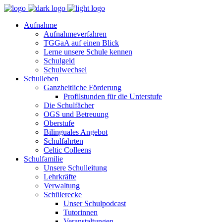
Aufnahme
Aufnahmeverfahren
TGGaA auf einen Blick
Lerne unsere Schule kennen
Schulgeld
Schulwechsel
Schulleben
Ganzheitliche Förderung
Profilstunden für die Unterstufe
Die Schulfächer
OGS und Betreuung
Oberstufe
Bilinguales Angebot
Schulfahrten
Celtic Colleens
Schulfamilie
Unsere Schulleitung
Lehrkräfte
Verwaltung
Schülerecke
Unser Schulpodcast
Tutorinnen
Veranstaltungen