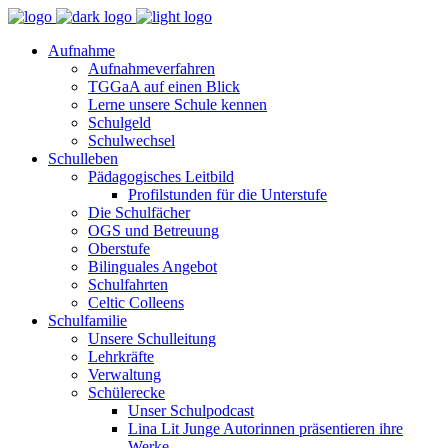
Aufnahme
Aufnahmeverfahren
TGGaA auf einen Blick
Lerne unsere Schule kennen
Schulgeld
Schulwechsel
Schulleben
Pädagogisches Leitbild
Profilstunden für die Unterstufe
Die Schulfächer
OGS und Betreuung
Oberstufe
Bilinguales Angebot
Schulfahrten
Celtic Colleens
Schulfamilie
Unsere Schulleitung
Lehrkräfte
Verwaltung
Schülerecke
Unser Schulpodcast
Lina Lit Junge Autorinnen präsentieren ihre
Werke