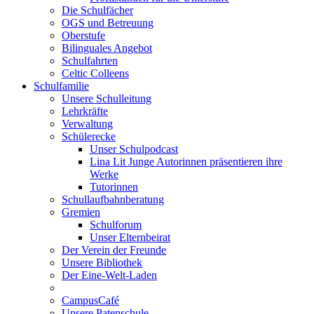
Die Schulfächer
OGS und Betreuung
Oberstufe
Bilinguales Angebot
Schulfahrten
Celtic Colleens
Schulfamilie
Unsere Schulleitung
Lehrkräfte
Verwaltung
Schülerecke
Unser Schulpodcast
Lina Lit Junge Autorinnen präsentieren ihre
Werke
Tutorinnen
Schullaufbahnberatung
Gremien
Schulforum
Unser Elternbeirat
Der Verein der Freunde
Unsere Bibliothek
Der Eine-Welt-Laden
CampusCafé
Unsere Patenschule