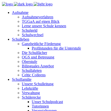
Aufnahme
Aufnahmeverfahren
TGGaA auf einen Blick
Lerne unsere Schule kennen
Schulgeld
Schulwechsel
Schulleben
Ganzheitliche Förderung
Profilstunden für die Unterstufe
Die Schulfächer
OGS und Betreuung
Oberstufe
Bilinguales Angebot
Schulfahrten
Celtic Colleens
Schulfamilie
Unsere Schulleitung
Lehrkräfte
Verwaltung
Schülerecke
Unser Schulpodcast
Tutorinnen
Veranstaltungen