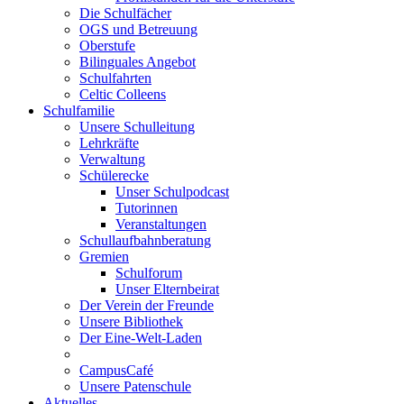
Die Schulfächer
OGS und Betreuung
Oberstufe
Bilinguales Angebot
Schulfahrten
Celtic Colleens
Schulfamilie
Unsere Schulleitung
Lehrkräfte
Verwaltung
Schülerecke
Unser Schulpodcast
Tutorinnen
Veranstaltungen
Schullaufbahnberatung
Gremien
Schulforum
Unser Elternbeirat
Der Verein der Freunde
Unsere Bibliothek
Der Eine-Welt-Laden
CampusCafé
Unsere Patenschule
Aktuelles