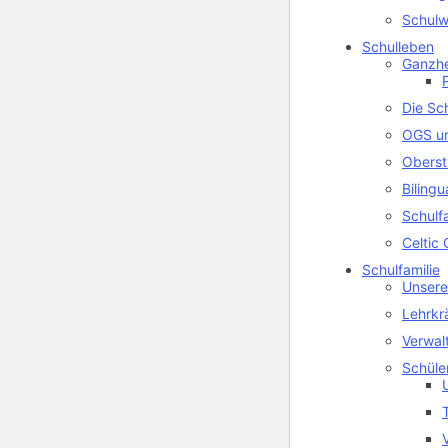
Schulw
Schulleben
Ganzhe
Die Sc
OGS u
Oberst
Biling
Schulf
Celtic 
Schulfamilie
Unsere
Lehrkr
Verwal
Schüle