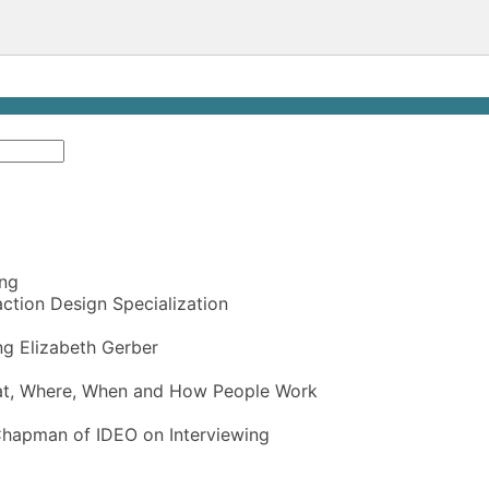
ing
action Design Specialization
ng Elizabeth Gerber
t, Where, When and How People Work
Chapman of IDEO on Interviewing