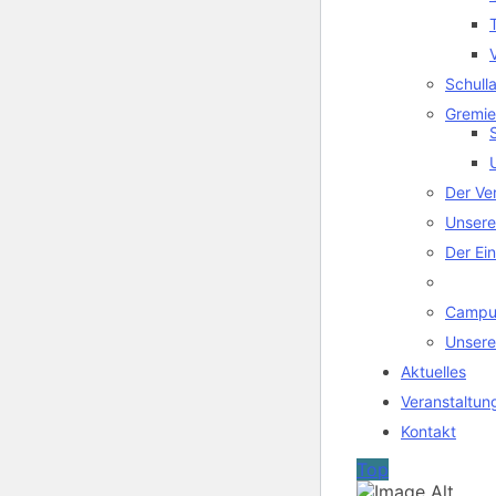
Schull
Gremi
Der Ve
Unsere
Der Ei
Campu
Unsere
Aktuelles
Veranstaltun
Kontakt
Top