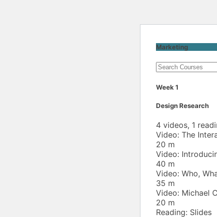
Marketing
Week 1
Design Research
4 videos, 1 read
Video:
The Inter
20
m
Video:
Introduci
40
m
Video:
Who, Wha
35
m
Video:
Michael 
20
m
Reading:
Slides