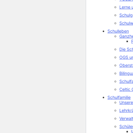
Lerne 
Schulg
Schulw
Schulleben
Ganzhe
Die Sc
OGS u
Oberst
Biling
Schulf
Celtic 
Schulfamilie
Unsere
Lehrkr
Verwal
Schüle