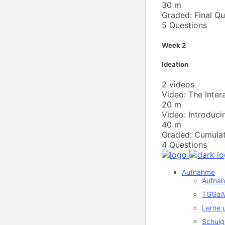
30
m
Graded:
Final Q
5
Questions
Week 2
Ideation
2 videos
Video:
The Inter
20
m
Video:
Introduci
40
m
Graded:
Cumulat
4
Questions
Aufnahme
Aufnah
TGGaA 
Lerne 
Schulg