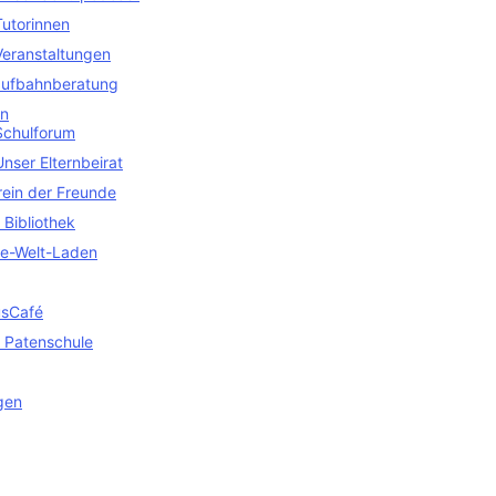
Tutorinnen
Veranstaltungen
aufbahnberatung
en
Schulforum
Unser Elternbeirat
rein der Freunde
 Bibliothek
ne-Welt-Laden
sCafé
 Patenschule
gen