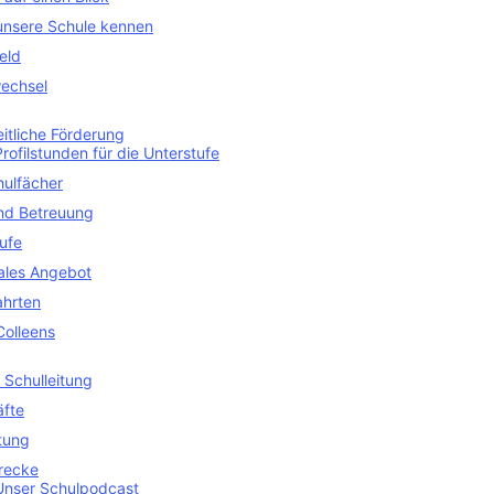
unsere Schule kennen
eld
echsel
itliche Förderung
Profilstunden für die Unterstufe
hulfächer
nd Betreuung
ufe
uales Angebot
ahrten
Colleens
 Schulleitung
äfte
tung
recke
Unser Schulpodcast