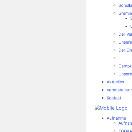
Schull
Gremi
Der Ve
Unsere
Der Ei
Campu
Unsere
Aktuelles
Veranstaltun
Kontakt
Aufnahme
Aufnah
TGGaA 