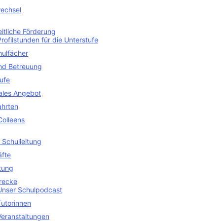
echsel
itliche Förderung
Profilstunden für die Unterstufe
hulfächer
nd Betreuung
ufe
uales Angebot
ahrten
Colleens
 Schulleitung
äfte
tung
recke
Unser Schulpodcast
Tutorinnen
Veranstaltungen