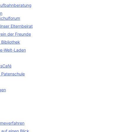
aufbahnberatung
en
Schulforum
Unser Elternbeirat
rein der Freunde
 Bibliothek
ne-Welt-Laden
sCafé
 Patenschule
gen
meverfahren
auf einen Blick