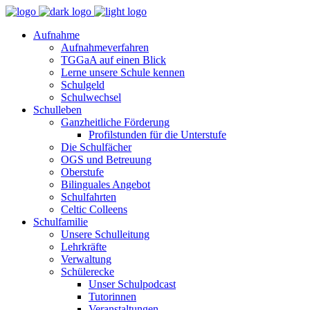
Aufnahme
Aufnahmeverfahren
TGGaA auf einen Blick
Lerne unsere Schule kennen
Schulgeld
Schulwechsel
Schulleben
Ganzheitliche Förderung
Profilstunden für die Unterstufe
Die Schulfächer
OGS und Betreuung
Oberstufe
Bilinguales Angebot
Schulfahrten
Celtic Colleens
Schulfamilie
Unsere Schulleitung
Lehrkräfte
Verwaltung
Schülerecke
Unser Schulpodcast
Tutorinnen
Veranstaltungen