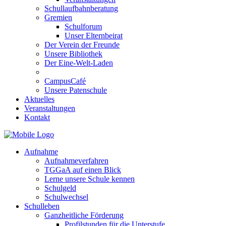
Schullaufbahnberatung
Gremien
Schulforum
Unser Elternbeirat
Der Verein der Freunde
Unsere Bibliothek
Der Eine-Welt-Laden
CampusCafé
Unsere Patenschule
Aktuelles
Veranstaltungen
Kontakt
Aufnahme
Aufnahmeverfahren
TGGaA auf einen Blick
Lerne unsere Schule kennen
Schulgeld
Schulwechsel
Schulleben
Ganzheitliche Förderung
Profilstunden für die Unterstufe