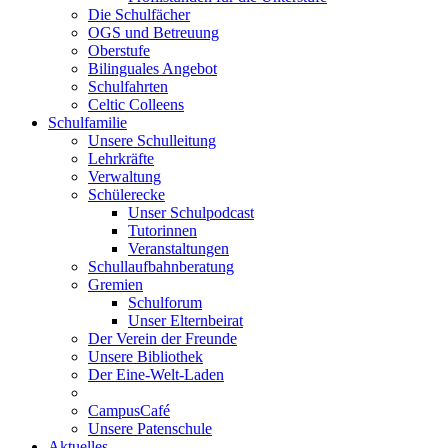
Die Schulfächer
OGS und Betreuung
Oberstufe
Bilinguales Angebot
Schulfahrten
Celtic Colleens
Schulfamilie
Unsere Schulleitung
Lehrkräfte
Verwaltung
Schülerecke
Unser Schulpodcast
Tutorinnen
Veranstaltungen
Schullaufbahnberatung
Gremien
Schulforum
Unser Elternbeirat
Der Verein der Freunde
Unsere Bibliothek
Der Eine-Welt-Laden
CampusCafé
Unsere Patenschule
Aktuelles