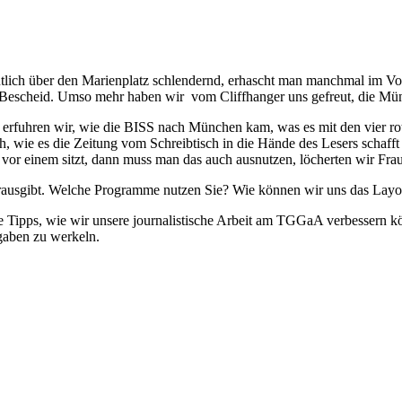
ich über den Marienplatz schlendernd, erhascht man manchmal im Vorbe
n Bescheid. Umso mehr haben wir vom Cliffhanger uns gefreut, die Mü
 erfuhren wir, wie die BISS nach München kam, was es mit den vier r
uch, wie es die Zeitung vom Schreibtisch in die Hände des Lesers schaf
l vor einem sitzt, dann muss man das auch ausnutzen, löcherten wir Fra
 herausgibt. Welche Programme nutzen Sie? Wie können wir uns das Lay
che Tipps, wie wir unsere journalistische Arbeit am TGGaA verbessern k
aben zu werkeln.