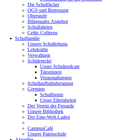
Die Schulfächer
OGS und Betreuung
Oberstufe
Bilinguales Angebot
Schulfahrten
Celtic Colleens
Schulfamilie
Unsere Schulleitung
Lehrkräfte
Verwaltung
Schülerecke
Unser Schulpodcast
Tutorinnen
Veranstaltungen
Schullaufbahnberatung
Gremien
Schulforum
Unser Elternbeirat
Der Verein der Freunde
Unsere Bibliothek
Der Eine-Welt-Laden
CampusCafé
Unsere Patenschule
Aktuelles