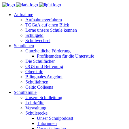
Aufnahme
Aufnahmeverfahren
TGGaA auf einen Blick
Lerne unsere Schule kennen
Schulgeld
Schulwechsel
Schulleben
Ganzheitliche Förderung
Profilstunden für die Unterstufe
Die Schulfächer
OGS und Betreuung
Oberstufe
Bilinguales Angebot
Schulfahrten
Celtic Colleens
Schulfamilie
Unsere Schulleitung
Lehrkräfte
Verwaltung
Schülerecke
Unser Schulpodcast
Tutorinnen
Veranstaltungen