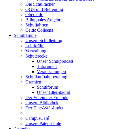
Die Schulfächer
OGS und Betreuung
Oberstufe
Bilinguales Angebot
Schulfahrten
Celtic Colleens
Schulfamilie
Unsere Schulleitung
Lehrkräfte
Verwaltung
Schülerecke
Unser Schulpodcast
Tutorinnen
Veranstaltungen
Schullaufbahnberatung
Gremien
Schulforum
Unser Elternbeirat
Der Verein der Freunde
Unsere Bibliothek
Der Eine-Welt-Laden
CampusCafé
Unsere Patenschule
Aktuelles