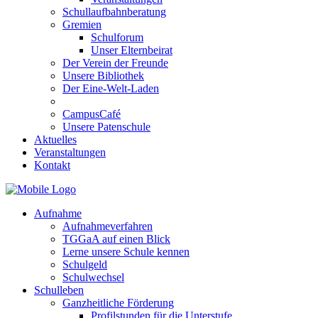
Schullaufbahnberatung
Gremien
Schulforum
Unser Elternbeirat
Der Verein der Freunde
Unsere Bibliothek
Der Eine-Welt-Laden
CampusCafé
Unsere Patenschule
Aktuelles
Veranstaltungen
Kontakt
Aufnahme
Aufnahmeverfahren
TGGaA auf einen Blick
Lerne unsere Schule kennen
Schulgeld
Schulwechsel
Schulleben
Ganzheitliche Förderung
Profilstunden für die Unterstufe