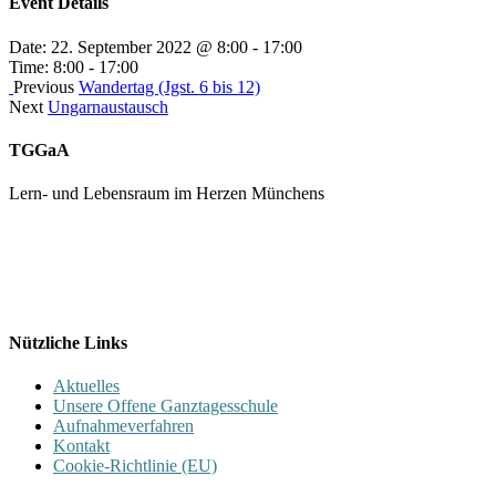
Event Details
Date:
22. September 2022 @ 8:00
-
17:00
Time:
8:00 - 17:00
Previous
Wandertag (Jgst. 6 bis 12)
Next
Ungarnaustausch
TGGaA
Lern- und Lebensraum im Herzen Münchens
089 / 23 179 162
Mon - Fr 8.00 - 16.00
Nützliche Links
Aktuelles
Unsere Offene Ganztagesschule
Aufnahmeverfahren
Kontakt
Cookie-Richtlinie (EU)