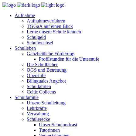
Aufnahme
Aufnahmeverfahren
TGGaA auf einen Blick
Lerne unsere Schule kennen
Schulgeld
Schulwechsel
Schulleben
Ganzheitliche Förderung
Profilstunden für die Unterstufe
Die Schulfächer
OGS und Betreuung
Oberstufe
Bilinguales Angebot
Schulfahrten
Celtic Colleens
Schulfamilie
Unsere Schulleitung
Lehrkräfte
Verwaltung
Schülerecke
Unser Schulpodcast
Tutorinnen
Veranstaltungen