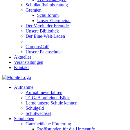
Schullaufbahnberatung
Gremien
Schulforum
Unser Elternbeirat
Der Verein der Freunde
Unsere Bibliothek
Der Eine-Welt-Laden
CampusCafé
Unsere Patenschule
Aktuelles
Veranstaltungen
Kontakt
Aufnahme
Aufnahmeverfahren
TGGaA auf einen Blick
Lerne unsere Schule kennen
Schulgeld
Schulwechsel
Schulleben
Ganzheitliche Förderung
Profilstunden für die Unterstufe