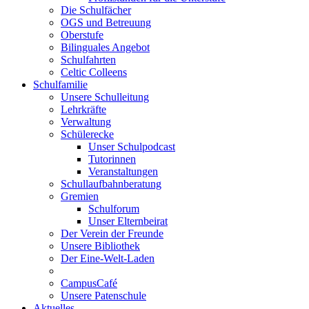
Die Schulfächer
OGS und Betreuung
Oberstufe
Bilinguales Angebot
Schulfahrten
Celtic Colleens
Schulfamilie
Unsere Schulleitung
Lehrkräfte
Verwaltung
Schülerecke
Unser Schulpodcast
Tutorinnen
Veranstaltungen
Schullaufbahnberatung
Gremien
Schulforum
Unser Elternbeirat
Der Verein der Freunde
Unsere Bibliothek
Der Eine-Welt-Laden
CampusCafé
Unsere Patenschule
Aktuelles