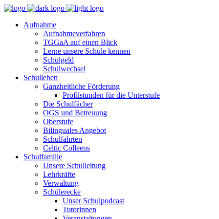
Aufnahme
Aufnahmeverfahren
TGGaA auf einen Blick
Lerne unsere Schule kennen
Schulgeld
Schulwechsel
Schulleben
Ganzheitliche Förderung
Profilstunden für die Unterstufe
Die Schulfächer
OGS und Betreuung
Oberstufe
Bilinguales Angebot
Schulfahrten
Celtic Colleens
Schulfamilie
Unsere Schulleitung
Lehrkräfte
Verwaltung
Schülerecke
Unser Schulpodcast
Tutorinnen
Veranstaltungen