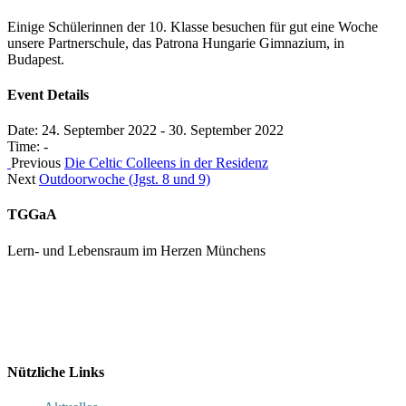
Einige Schülerinnen der 10. Klasse besuchen für gut eine Woche
unsere Partnerschule, das Patrona Hungarie Gimnazium, in
Budapest.
Event Details
Date:
24. September 2022
-
30. September 2022
Time:
-
Previous
Die Celtic Colleens in der Residenz
Next
Outdoorwoche (Jgst. 8 und 9)
TGGaA
Lern- und Lebensraum im Herzen Münchens
089 / 23 179 162
Mon - Fr 8.00 - 16.00
Nützliche Links