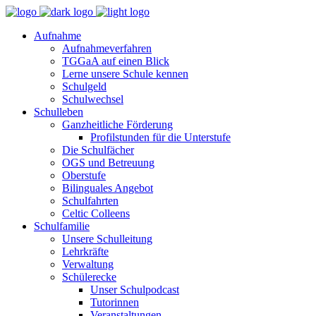
Aufnahme
Aufnahmeverfahren
TGGaA auf einen Blick
Lerne unsere Schule kennen
Schulgeld
Schulwechsel
Schulleben
Ganzheitliche Förderung
Profilstunden für die Unterstufe
Die Schulfächer
OGS und Betreuung
Oberstufe
Bilinguales Angebot
Schulfahrten
Celtic Colleens
Schulfamilie
Unsere Schulleitung
Lehrkräfte
Verwaltung
Schülerecke
Unser Schulpodcast
Tutorinnen
Veranstaltungen