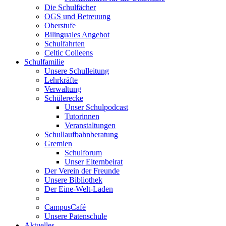
Die Schulfächer
OGS und Betreuung
Oberstufe
Bilinguales Angebot
Schulfahrten
Celtic Colleens
Schulfamilie
Unsere Schulleitung
Lehrkräfte
Verwaltung
Schülerecke
Unser Schulpodcast
Tutorinnen
Veranstaltungen
Schullaufbahnberatung
Gremien
Schulforum
Unser Elternbeirat
Der Verein der Freunde
Unsere Bibliothek
Der Eine-Welt-Laden
CampusCafé
Unsere Patenschule
Aktuelles