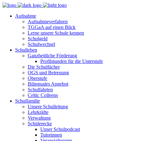
Aufnahme
Aufnahmeverfahren
TGGaA auf einen Blick
Lerne unsere Schule kennen
Schulgeld
Schulwechsel
Schulleben
Ganzheitliche Förderung
Profilstunden für die Unterstufe
Die Schulfächer
OGS und Betreuung
Oberstufe
Bilinguales Angebot
Schulfahrten
Celtic Colleens
Schulfamilie
Unsere Schulleitung
Lehrkräfte
Verwaltung
Schülerecke
Unser Schulpodcast
Tutorinnen
Veranstaltungen