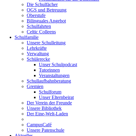
Die Schulfächer
OGS und Betreuung
Oberstufe
Bilinguales Angebot
Schulfahrten
Celtic Colleens
Schulfamilie
Unsere Schulleitung
Lehrkräfte
Verwaltung
Schülerecke
Unser Schulpodcast
Tutorinnen
Veranstaltungen
Schullaufbahnberatung
Gremien
Schulforum
Unser Elternbeirat
Der Verein der Freunde
Unsere Bibliothek
Der Eine-Welt-Laden
CampusCafé
Unsere Patenschule
Aktuelles