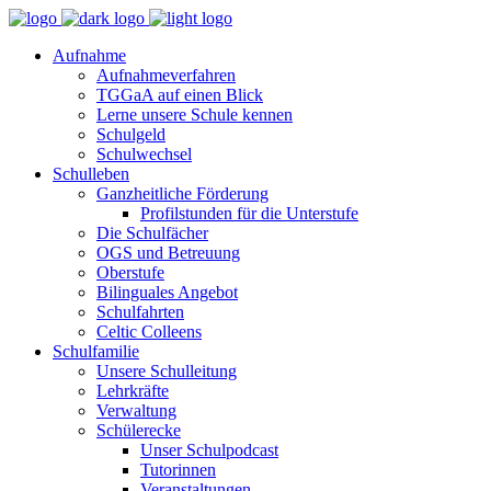
Aufnahme
Aufnahmeverfahren
TGGaA auf einen Blick
Lerne unsere Schule kennen
Schulgeld
Schulwechsel
Schulleben
Ganzheitliche Förderung
Profilstunden für die Unterstufe
Die Schulfächer
OGS und Betreuung
Oberstufe
Bilinguales Angebot
Schulfahrten
Celtic Colleens
Schulfamilie
Unsere Schulleitung
Lehrkräfte
Verwaltung
Schülerecke
Unser Schulpodcast
Tutorinnen
Veranstaltungen