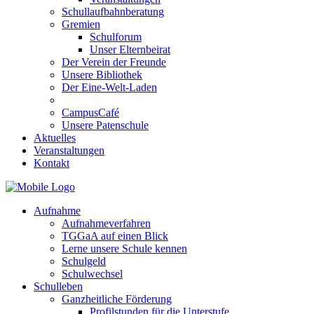
Schullaufbahnberatung
Gremien
Schulforum
Unser Elternbeirat
Der Verein der Freunde
Unsere Bibliothek
Der Eine-Welt-Laden
CampusCafé
Unsere Patenschule
Aktuelles
Veranstaltungen
Kontakt
Aufnahme
Aufnahmeverfahren
TGGaA auf einen Blick
Lerne unsere Schule kennen
Schulgeld
Schulwechsel
Schulleben
Ganzheitliche Förderung
Profilstunden für die Unterstufe