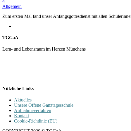
4
Allgemein
Zum ersten Mal fand unser Anfangsgottesdienst mit allen Schülerinne
TGGaA
Lern- und Lebensraum im Herzen Münchens
089 / 23 179 162
Mon - Fr 8.00 - 16.00
Nützliche Links
Aktuelles
Unsere Offene Ganztagesschule
Aufnahmeverfahren
Kontakt
Cookie-Richtlinie (EU)
COPYRIGHT 2020 © TGGaA