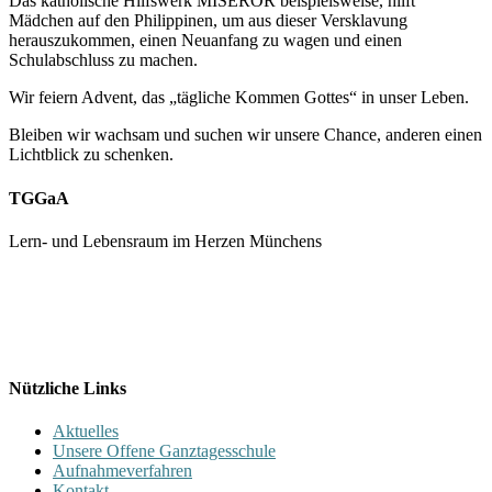
Das katholische Hilfswerk MISEROR beispielsweise, hilft
Mädchen auf den Philippinen, um aus dieser Versklavung
herauszukommen, einen Neuanfang zu wagen und einen
Schulabschluss zu machen.
Wir feiern Advent, das „tägliche Kommen Gottes“ in unser Leben.
Bleiben wir wachsam und suchen wir unsere Chance, anderen einen
Lichtblick zu schenken.
TGGaA
Lern- und Lebensraum im Herzen Münchens
089 / 23 179 162
Mon - Fr 8.00 - 16.00
Nützliche Links
Aktuelles
Unsere Offene Ganztagesschule
Aufnahmeverfahren
Kontakt