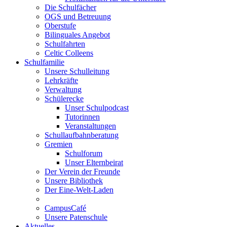
Die Schulfächer
OGS und Betreuung
Oberstufe
Bilinguales Angebot
Schulfahrten
Celtic Colleens
Schulfamilie
Unsere Schulleitung
Lehrkräfte
Verwaltung
Schülerecke
Unser Schulpodcast
Tutorinnen
Veranstaltungen
Schullaufbahnberatung
Gremien
Schulforum
Unser Elternbeirat
Der Verein der Freunde
Unsere Bibliothek
Der Eine-Welt-Laden
CampusCafé
Unsere Patenschule
Aktuelles