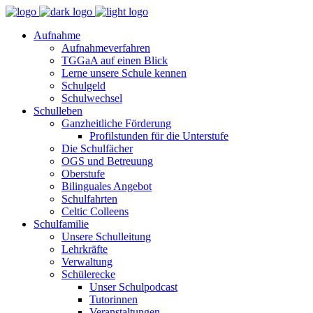
Aufnahme
Aufnahmeverfahren
TGGaA auf einen Blick
Lerne unsere Schule kennen
Schulgeld
Schulwechsel
Schulleben
Ganzheitliche Förderung
Profilstunden für die Unterstufe
Die Schulfächer
OGS und Betreuung
Oberstufe
Bilinguales Angebot
Schulfahrten
Celtic Colleens
Schulfamilie
Unsere Schulleitung
Lehrkräfte
Verwaltung
Schülerecke
Unser Schulpodcast
Tutorinnen
Veranstaltungen