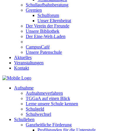
Schullaufbahnberatung
Gremien
Schulforum
Unser Elternbeirat
Der Verein der Freunde
Unsere Bibliothek
Der Eine-Welt-Laden
CampusCafé
Unsere Patenschule
Aktuelles
Veranstaltungen
Kontakt
Aufnahme
Aufnahmeverfahren
TGGaA auf einen Blick
Lerne unsere Schule kennen
Schulgeld
Schulwechsel
Schulleben
Ganzheitliche Förderung
Profilstunden für die Unterstufe