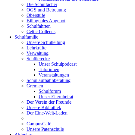
Die Schulfächer
OGS und Betreuung
Oberstufe
Bilinguales Angebot
Schulfahrten
Celtic Colleens
Schulfamilie
Unsere Schulleitung
Lehrkräfte
Verwaltung
Schülerecke
Unser Schulpodcast
Tutorinnen
Veranstaltungen
Schullaufbahnberatung
Gremien
Schulforum
Unser Elternbeirat
Der Verein der Freunde
Unsere Bibliothek
Der Eine-Welt-Laden
CampusCafé
Unsere Patenschule
Aktuelles