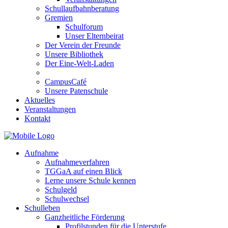
Schullaufbahnberatung
Gremien
Schulforum
Unser Elternbeirat
Der Verein der Freunde
Unsere Bibliothek
Der Eine-Welt-Laden
CampusCafé
Unsere Patenschule
Aktuelles
Veranstaltungen
Kontakt
Aufnahme
Aufnahmeverfahren
TGGaA auf einen Blick
Lerne unsere Schule kennen
Schulgeld
Schulwechsel
Schulleben
Ganzheitliche Förderung
Profilstunden für die Unterstufe