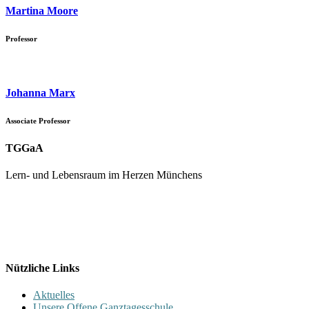
Martina Moore
Professor
Johanna Marx
Associate Professor
TGGaA
Lern- und Lebensraum im Herzen Münchens
089 / 23 179 162
Mon - Fr 8.00 - 16.00
Nützliche Links
Aktuelles
Unsere Offene Ganztagesschule