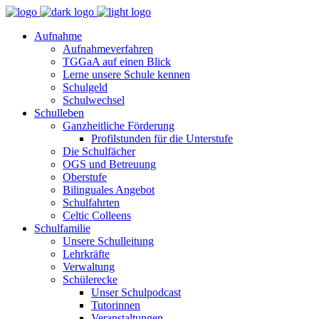
Aufnahme
Aufnahmeverfahren
TGGaA auf einen Blick
Lerne unsere Schule kennen
Schulgeld
Schulwechsel
Schulleben
Ganzheitliche Förderung
Profilstunden für die Unterstufe
Die Schulfächer
OGS und Betreuung
Oberstufe
Bilinguales Angebot
Schulfahrten
Celtic Colleens
Schulfamilie
Unsere Schulleitung
Lehrkräfte
Verwaltung
Schülerecke
Unser Schulpodcast
Tutorinnen
Veranstaltungen