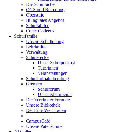
Die Schulfächer
OGS und Betreuung
Oberstufe
Bilinguales Angebot
Schulfahrten
Celtic Colleens
Schulfamilie
Unsere Schulleitung
Lehrkräfte
Verwaltung
Schülerecke
Unser Schulpodcast
Tutorinnen
Veranstaltungen
Schullaufbahnberatung
Gremien
Schulforum
Unser Elternbeirat
Der Verein der Freunde
Unsere Bibliothek
Der Eine-Welt-Laden
CampusCafé
Unsere Patenschule
Aktuelles