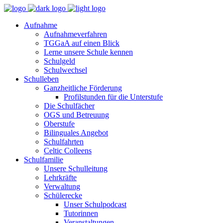
Aufnahme
Aufnahmeverfahren
TGGaA auf einen Blick
Lerne unsere Schule kennen
Schulgeld
Schulwechsel
Schulleben
Ganzheitliche Förderung
Profilstunden für die Unterstufe
Die Schulfächer
OGS und Betreuung
Oberstufe
Bilinguales Angebot
Schulfahrten
Celtic Colleens
Schulfamilie
Unsere Schulleitung
Lehrkräfte
Verwaltung
Schülerecke
Unser Schulpodcast
Tutorinnen
Veranstaltungen