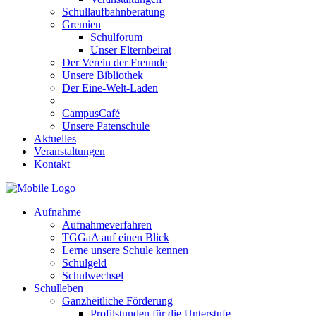
Schullaufbahnberatung
Gremien
Schulforum
Unser Elternbeirat
Der Verein der Freunde
Unsere Bibliothek
Der Eine-Welt-Laden
CampusCafé
Unsere Patenschule
Aktuelles
Veranstaltungen
Kontakt
Aufnahme
Aufnahmeverfahren
TGGaA auf einen Blick
Lerne unsere Schule kennen
Schulgeld
Schulwechsel
Schulleben
Ganzheitliche Förderung
Profilstunden für die Unterstufe