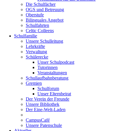
Die Schulfächer
OGS und Betreuung
Oberstufe
Bilinguales Angebot
Schulfahrten
Celtic Colleens
Schulfamilie
Unsere Schulleitung
Lehrkräfte
Verwaltung
Schülerecke
Unser Schulpodcast
Tutorinnen
Veranstaltungen
Schullaufbahnberatung
Gremien
Schulforum
Unser Elternbeirat
Der Verein der Freunde
Unsere Bibliothek
Der Eine-Welt-Laden
CampusCafé
Unsere Patenschule
Aktuelles