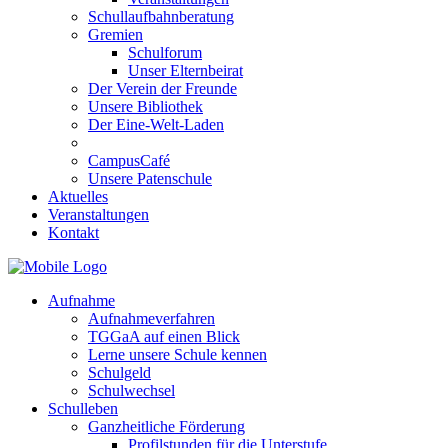
Schullaufbahnberatung
Gremien
Schulforum
Unser Elternbeirat
Der Verein der Freunde
Unsere Bibliothek
Der Eine-Welt-Laden
CampusCafé
Unsere Patenschule
Aktuelles
Veranstaltungen
Kontakt
Aufnahme
Aufnahmeverfahren
TGGaA auf einen Blick
Lerne unsere Schule kennen
Schulgeld
Schulwechsel
Schulleben
Ganzheitliche Förderung
Profilstunden für die Unterstufe