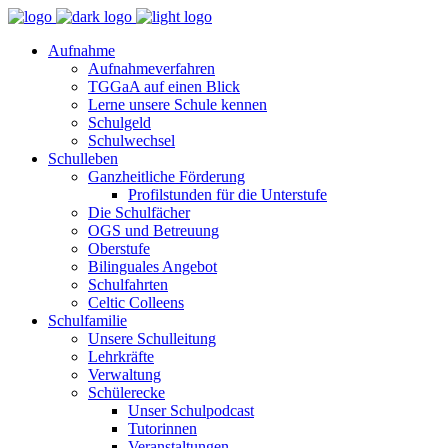
Aufnahme
Aufnahmeverfahren
TGGaA auf einen Blick
Lerne unsere Schule kennen
Schulgeld
Schulwechsel
Schulleben
Ganzheitliche Förderung
Profilstunden für die Unterstufe
Die Schulfächer
OGS und Betreuung
Oberstufe
Bilinguales Angebot
Schulfahrten
Celtic Colleens
Schulfamilie
Unsere Schulleitung
Lehrkräfte
Verwaltung
Schülerecke
Unser Schulpodcast
Tutorinnen
Veranstaltungen