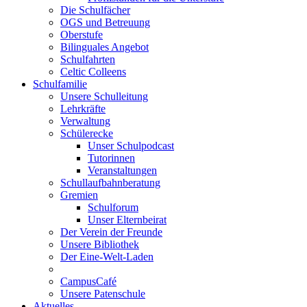
Die Schulfächer
OGS und Betreuung
Oberstufe
Bilinguales Angebot
Schulfahrten
Celtic Colleens
Schulfamilie
Unsere Schulleitung
Lehrkräfte
Verwaltung
Schülerecke
Unser Schulpodcast
Tutorinnen
Veranstaltungen
Schullaufbahnberatung
Gremien
Schulforum
Unser Elternbeirat
Der Verein der Freunde
Unsere Bibliothek
Der Eine-Welt-Laden
CampusCafé
Unsere Patenschule
Aktuelles