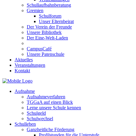
Schullaufbahnberatung
Gremien
Schulforum
Unser Elternbeirat
Der Verein der Freunde
Unsere Bibliothek
Der Eine-Welt-Laden
CampusCafé
Unsere Patenschule
Aktuelles
Veranstaltungen
Kontakt
Aufnahme
Aufnahmeverfahren
TGGaA auf einen Blick
Lerne unsere Schule kennen
Schulgeld
Schulwechsel
Schulleben
Ganzheitliche Förderung
Profilstunden für die Unterstufe