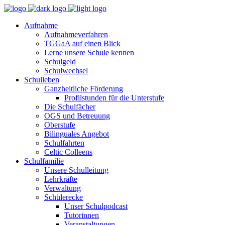
Aufnahme
Aufnahmeverfahren
TGGaA auf einen Blick
Lerne unsere Schule kennen
Schulgeld
Schulwechsel
Schulleben
Ganzheitliche Förderung
Profilstunden für die Unterstufe
Die Schulfächer
OGS und Betreuung
Oberstufe
Bilinguales Angebot
Schulfahrten
Celtic Colleens
Schulfamilie
Unsere Schulleitung
Lehrkräfte
Verwaltung
Schülerecke
Unser Schulpodcast
Tutorinnen
Veranstaltungen