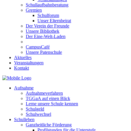
Schullaufbahnberatung
Gremien
Schulforum
Unser Elternbeirat
Der Verein der Freunde
Unsere Bibliothek
Der Eine-Welt-Laden
CampusCafé
Unsere Patenschule
Aktuelles
Veranstaltungen
Kontakt
Aufnahme
Aufnahmeverfahren
TGGaA auf einen Blick
Lerne unsere Schule kennen
Schulgeld
Schulwechsel
Schulleben
Ganzheitliche Förderung
Profilstunden für die Unterstufe