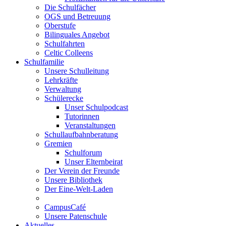
Die Schulfächer
OGS und Betreuung
Oberstufe
Bilinguales Angebot
Schulfahrten
Celtic Colleens
Schulfamilie
Unsere Schulleitung
Lehrkräfte
Verwaltung
Schülerecke
Unser Schulpodcast
Tutorinnen
Veranstaltungen
Schullaufbahnberatung
Gremien
Schulforum
Unser Elternbeirat
Der Verein der Freunde
Unsere Bibliothek
Der Eine-Welt-Laden
CampusCafé
Unsere Patenschule
Aktuelles