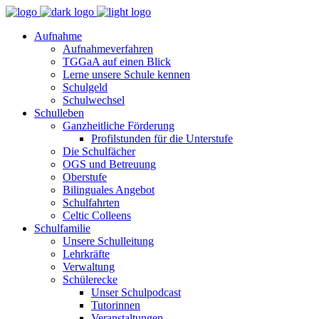
Aufnahme
Aufnahmeverfahren
TGGaA auf einen Blick
Lerne unsere Schule kennen
Schulgeld
Schulwechsel
Schulleben
Ganzheitliche Förderung
Profilstunden für die Unterstufe
Die Schulfächer
OGS und Betreuung
Oberstufe
Bilinguales Angebot
Schulfahrten
Celtic Colleens
Schulfamilie
Unsere Schulleitung
Lehrkräfte
Verwaltung
Schülerecke
Unser Schulpodcast
Tutorinnen
Veranstaltungen