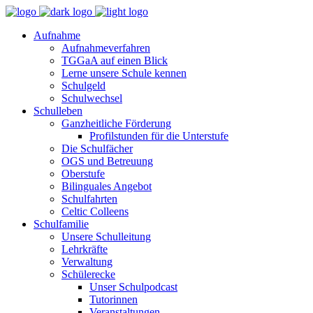
Aufnahme
Aufnahmeverfahren
TGGaA auf einen Blick
Lerne unsere Schule kennen
Schulgeld
Schulwechsel
Schulleben
Ganzheitliche Förderung
Profilstunden für die Unterstufe
Die Schulfächer
OGS und Betreuung
Oberstufe
Bilinguales Angebot
Schulfahrten
Celtic Colleens
Schulfamilie
Unsere Schulleitung
Lehrkräfte
Verwaltung
Schülerecke
Unser Schulpodcast
Tutorinnen
Veranstaltungen