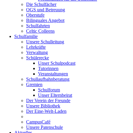
Die Schulfächer
OGS und Betreuung
Oberstufe
Bilinguales Angebot
Schulfahrten
Celtic Colleens
Schulfamilie
Unsere Schulleitung
Lehrkräfte
Verwaltung
Schülerecke
Unser Schulpodcast
Tutorinnen
Veranstaltungen
Schullaufbahnberatung
Gremien
Schulforum
Unser Elternbeirat
Der Verein der Freunde
Unsere Bibliothek
Der Eine-Welt-Laden
CampusCafé
Unsere Patenschule
Aktuelles