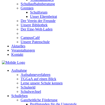
Schullaufbahnberatung
Gremien
Schulforum
Unser Elternbeirat
Der Verein der Freunde
Unsere Bibliothek
Der Eine-Welt-Laden
CampusCafé
Unsere Patenschule
Aktuelles
Veranstaltungen
Kontakt
Aufnahme
Aufnahmeverfahren
TGGaA auf einen Blick
Lerne unsere Schule kennen
Schulgeld
Schulwechsel
Schulleben
Ganzheitliche Förderung
Profilstunden für die Unterstufe