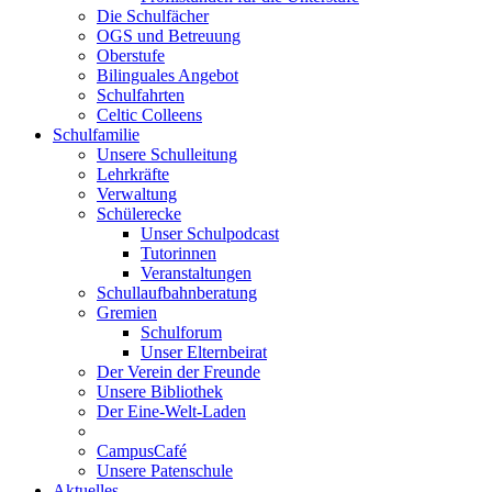
Die Schulfächer
OGS und Betreuung
Oberstufe
Bilinguales Angebot
Schulfahrten
Celtic Colleens
Schulfamilie
Unsere Schulleitung
Lehrkräfte
Verwaltung
Schülerecke
Unser Schulpodcast
Tutorinnen
Veranstaltungen
Schullaufbahnberatung
Gremien
Schulforum
Unser Elternbeirat
Der Verein der Freunde
Unsere Bibliothek
Der Eine-Welt-Laden
CampusCafé
Unsere Patenschule
Aktuelles