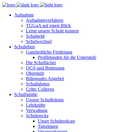
Aufnahme
Aufnahmeverfahren
TGGaA auf einen Blick
Lerne unsere Schule kennen
Schulgeld
Schulwechsel
Schulleben
Ganzheitliche Förderung
Profilstunden für die Unterstufe
Die Schulfächer
OGS und Betreuung
Oberstufe
Bilinguales Angebot
Schulfahrten
Celtic Colleens
Schulfamilie
Unsere Schulleitung
Lehrkräfte
Verwaltung
Schülerecke
Unser Schulpodcast
Tutorinnen
Veranstaltungen