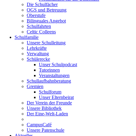
Die Schulfächer
OGS und Betreuung
Oberstufe
Bilinguales Angebot
Schulfahrten
Celtic Colleens
Schulfamilie
Unsere Schulleitung
Lehrkräfte
Verwaltung
Schülerecke
Unser Schulpodcast
Tutorinnen
Veranstaltungen
Schullaufbahnberatung
Gremien
Schulforum
Unser Elternbeirat
Der Verein der Freunde
Unsere Bibliothek
Der Eine-Welt-Laden
CampusCafé
Unsere Patenschule
Aktuelles