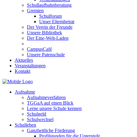
Schullaufbahnberatung
Gremien
Schulforum
Unser Elternbeirat
Der Verein der Freunde
Unsere Bibliothek
Der Eine-Welt-Laden
CampusCafé
Unsere Patenschule
Aktuelles
Veranstaltungen
Kontakt
Aufnahme
Aufnahmeverfahren
TGGaA auf einen Blick
Lerne unsere Schule kennen
Schulgeld
Schulwechsel
Schulleben
Ganzheitliche Förderung
Profilstunden für die Unterstufe