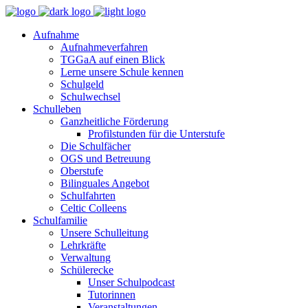
Aufnahme
Aufnahmeverfahren
TGGaA auf einen Blick
Lerne unsere Schule kennen
Schulgeld
Schulwechsel
Schulleben
Ganzheitliche Förderung
Profilstunden für die Unterstufe
Die Schulfächer
OGS und Betreuung
Oberstufe
Bilinguales Angebot
Schulfahrten
Celtic Colleens
Schulfamilie
Unsere Schulleitung
Lehrkräfte
Verwaltung
Schülerecke
Unser Schulpodcast
Tutorinnen
Veranstaltungen