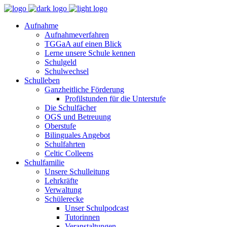
Aufnahme
Aufnahmeverfahren
TGGaA auf einen Blick
Lerne unsere Schule kennen
Schulgeld
Schulwechsel
Schulleben
Ganzheitliche Förderung
Profilstunden für die Unterstufe
Die Schulfächer
OGS und Betreuung
Oberstufe
Bilinguales Angebot
Schulfahrten
Celtic Colleens
Schulfamilie
Unsere Schulleitung
Lehrkräfte
Verwaltung
Schülerecke
Unser Schulpodcast
Tutorinnen
Veranstaltungen