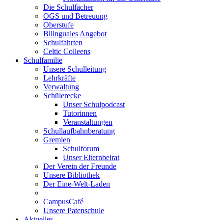
Die Schulfächer
OGS und Betreuung
Oberstufe
Bilinguales Angebot
Schulfahrten
Celtic Colleens
Schulfamilie
Unsere Schulleitung
Lehrkräfte
Verwaltung
Schülerecke
Unser Schulpodcast
Tutorinnen
Veranstaltungen
Schullaufbahnberatung
Gremien
Schulforum
Unser Elternbeirat
Der Verein der Freunde
Unsere Bibliothek
Der Eine-Welt-Laden
CampusCafé
Unsere Patenschule
Aktuelles