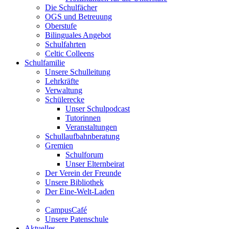
Die Schulfächer
OGS und Betreuung
Oberstufe
Bilinguales Angebot
Schulfahrten
Celtic Colleens
Schulfamilie
Unsere Schulleitung
Lehrkräfte
Verwaltung
Schülerecke
Unser Schulpodcast
Tutorinnen
Veranstaltungen
Schullaufbahnberatung
Gremien
Schulforum
Unser Elternbeirat
Der Verein der Freunde
Unsere Bibliothek
Der Eine-Welt-Laden
CampusCafé
Unsere Patenschule
Aktuelles