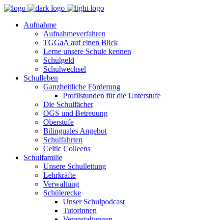
Aufnahme
Aufnahmeverfahren
TGGaA auf einen Blick
Lerne unsere Schule kennen
Schulgeld
Schulwechsel
Schulleben
Ganzheitliche Förderung
Profilstunden für die Unterstufe
Die Schulfächer
OGS und Betreuung
Oberstufe
Bilinguales Angebot
Schulfahrten
Celtic Colleens
Schulfamilie
Unsere Schulleitung
Lehrkräfte
Verwaltung
Schülerecke
Unser Schulpodcast
Tutorinnen
Veranstaltungen