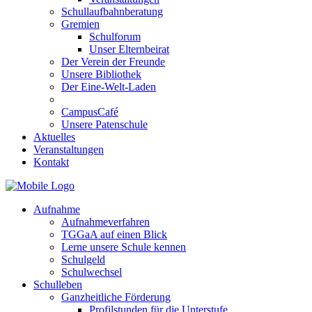
Schullaufbahnberatung
Gremien
Schulforum
Unser Elternbeirat
Der Verein der Freunde
Unsere Bibliothek
Der Eine-Welt-Laden
CampusCafé
Unsere Patenschule
Aktuelles
Veranstaltungen
Kontakt
Aufnahme
Aufnahmeverfahren
TGGaA auf einen Blick
Lerne unsere Schule kennen
Schulgeld
Schulwechsel
Schulleben
Ganzheitliche Förderung
Profilstunden für die Unterstufe