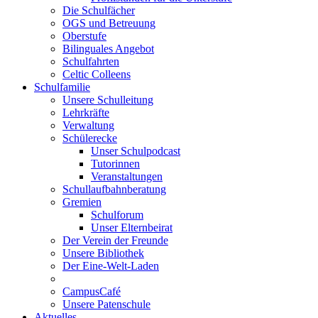
Die Schulfächer
OGS und Betreuung
Oberstufe
Bilinguales Angebot
Schulfahrten
Celtic Colleens
Schulfamilie
Unsere Schulleitung
Lehrkräfte
Verwaltung
Schülerecke
Unser Schulpodcast
Tutorinnen
Veranstaltungen
Schullaufbahnberatung
Gremien
Schulforum
Unser Elternbeirat
Der Verein der Freunde
Unsere Bibliothek
Der Eine-Welt-Laden
CampusCafé
Unsere Patenschule
Aktuelles