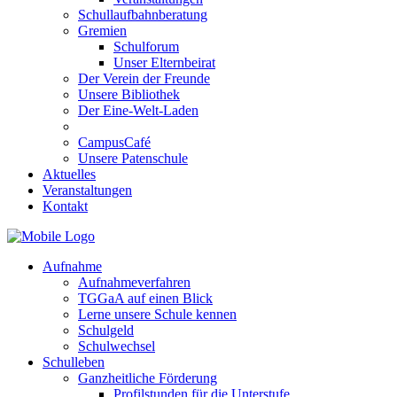
Schullaufbahnberatung
Gremien
Schulforum
Unser Elternbeirat
Der Verein der Freunde
Unsere Bibliothek
Der Eine-Welt-Laden
CampusCafé
Unsere Patenschule
Aktuelles
Veranstaltungen
Kontakt
Aufnahme
Aufnahmeverfahren
TGGaA auf einen Blick
Lerne unsere Schule kennen
Schulgeld
Schulwechsel
Schulleben
Ganzheitliche Förderung
Profilstunden für die Unterstufe