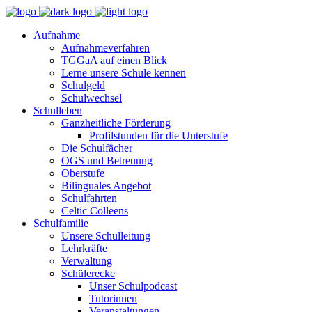
Aufnahme
Aufnahmeverfahren
TGGaA auf einen Blick
Lerne unsere Schule kennen
Schulgeld
Schulwechsel
Schulleben
Ganzheitliche Förderung
Profilstunden für die Unterstufe
Die Schulfächer
OGS und Betreuung
Oberstufe
Bilinguales Angebot
Schulfahrten
Celtic Colleens
Schulfamilie
Unsere Schulleitung
Lehrkräfte
Verwaltung
Schülerecke
Unser Schulpodcast
Tutorinnen
Veranstaltungen