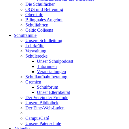
Die Schulfächer
OGS und Betreuung
Oberstufe
Bilinguales Angebot
Schulfahrten
Celtic Colleens
Schulfamilie
Unsere Schulleitung
Lehrkräfte
Verwaltung
Schülerecke
Unser Schulpodcast
Tutorinnen
Veranstaltungen
Schullaufbahnberatung
Gremien
Schulforum
Unser Elternbeirat
Der Verein der Freunde
Unsere Bibliothek
Der Eine-Welt-Laden
CampusCafé
Unsere Patenschule
Aktuelles