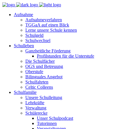
Aufnahme
Aufnahmeverfahren
TGGaA auf einen Blick
Lerne unsere Schule kennen
Schulgeld
Schulwechsel
Schulleben
Ganzheitliche Förderung
Profilstunden für die Unterstufe
Die Schulfächer
OGS und Betreuung
Oberstufe
Bilinguales Angebot
Schulfahrten
Celtic Colleens
Schulfamilie
Unsere Schulleitung
Lehrkräfte
Verwaltung
Schülerecke
Unser Schulpodcast
Tutorinnen
Veranstaltungen