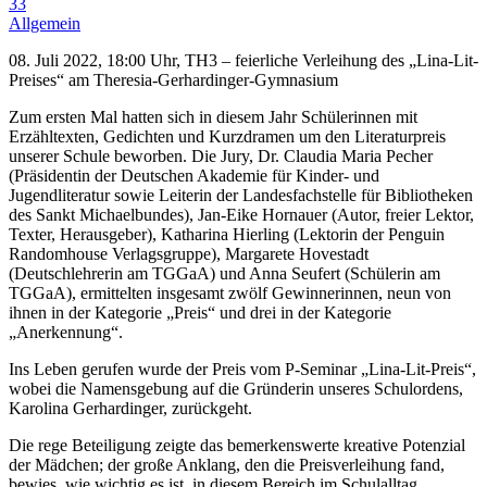
33
Allgemein
08. Juli 2022, 18:00 Uhr, TH3 – feierliche Verleihung des „Lina-Lit-
Preises“ am Theresia-Gerhardinger-Gymnasium
Zum ersten Mal hatten sich in diesem Jahr Schülerinnen mit
Erzähltexten, Gedichten und Kurzdramen um den Literaturpreis
unserer Schule beworben. Die Jury, Dr. Claudia Maria Pecher
(Präsidentin der Deutschen Akademie für Kinder- und
Jugendliteratur sowie Leiterin der Landesfachstelle für Bibliotheken
des Sankt Michaelbundes), Jan-Eike Hornauer (Autor, freier Lektor,
Texter, Herausgeber), Katharina Hierling (Lektorin der Penguin
Randomhouse Verlagsgruppe), Margarete Hovestadt
(Deutschlehrerin am TGGaA) und Anna Seufert (Schülerin am
TGGaA), ermittelten insgesamt zwölf Gewinnerinnen, neun von
ihnen in der Kategorie „Preis“ und drei in der Kategorie
„Anerkennung“.
Ins Leben gerufen wurde der Preis vom P-Seminar „Lina-Lit-Preis“,
wobei die Namensgebung auf die Gründerin unseres Schulordens,
Karolina Gerhardinger, zurückgeht.
Die rege Beteiligung zeigte das bemerkenswerte kreative Potenzial
der Mädchen; der große Anklang, den die Preisverleihung fand,
bewies, wie wichtig es ist, in diesem Bereich im Schulalltag