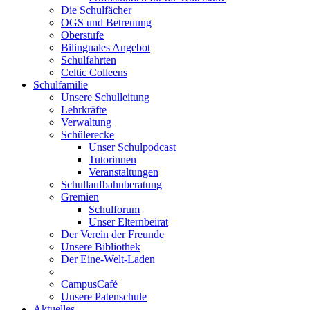
Die Schulfächer
OGS und Betreuung
Oberstufe
Bilinguales Angebot
Schulfahrten
Celtic Colleens
Schulfamilie
Unsere Schulleitung
Lehrkräfte
Verwaltung
Schülerecke
Unser Schulpodcast
Tutorinnen
Veranstaltungen
Schullaufbahnberatung
Gremien
Schulforum
Unser Elternbeirat
Der Verein der Freunde
Unsere Bibliothek
Der Eine-Welt-Laden
CampusCafé
Unsere Patenschule
Aktuelles