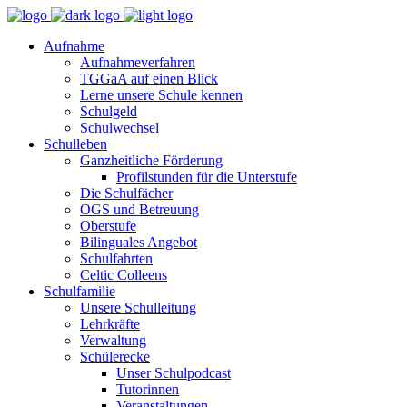
Aufnahme
Aufnahmeverfahren
TGGaA auf einen Blick
Lerne unsere Schule kennen
Schulgeld
Schulwechsel
Schulleben
Ganzheitliche Förderung
Profilstunden für die Unterstufe
Die Schulfächer
OGS und Betreuung
Oberstufe
Bilinguales Angebot
Schulfahrten
Celtic Colleens
Schulfamilie
Unsere Schulleitung
Lehrkräfte
Verwaltung
Schülerecke
Unser Schulpodcast
Tutorinnen
Veranstaltungen