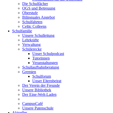
Die Schulfächer
OGS und Betreuung
Oberstufe
Bilinguales Angebot
Schulfahrten
Celtic Colleens
Schulfamilie
Unsere Schulleitung
Lehrkräfte
Verwaltung
Schülerecke
Unser Schulpodcast
Tutorinnen
Veranstaltungen
Schullaufbahnberatung
Gremien
Schulforum
Unser Elternbeirat
Der Verein der Freunde
Unsere Bibliothek
Der Eine-Welt-Laden
CampusCafé
Unsere Patenschule
Aktuelles