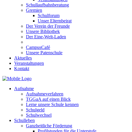
Schullaufbahnberatung
Gremien
Schulforum
Unser Elternbeirat
Der Verein der Freunde
Unsere Bibliothek
Der Eine-Welt-Laden
CampusCafé
Unsere Patenschule
Aktuelles
Veranstaltungen
Kontakt
Aufnahme
Aufnahmeverfahren
TGGaA auf einen Blick
Lerne unsere Schule kennen
Schulgeld
Schulwechsel
Schulleben
Ganzheitliche Förderung
Profilstunden für die Unterstufe