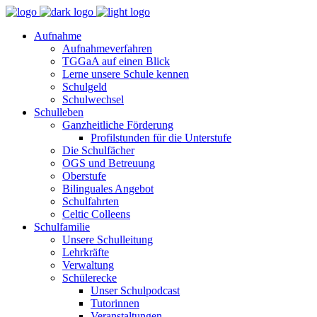
Aufnahme
Aufnahmeverfahren
TGGaA auf einen Blick
Lerne unsere Schule kennen
Schulgeld
Schulwechsel
Schulleben
Ganzheitliche Förderung
Profilstunden für die Unterstufe
Die Schulfächer
OGS und Betreuung
Oberstufe
Bilinguales Angebot
Schulfahrten
Celtic Colleens
Schulfamilie
Unsere Schulleitung
Lehrkräfte
Verwaltung
Schülerecke
Unser Schulpodcast
Tutorinnen
Veranstaltungen