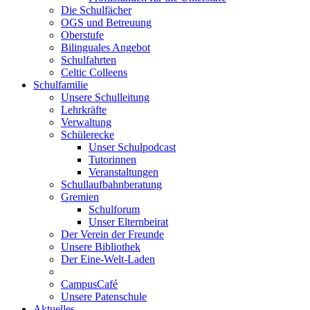
Die Schulfächer
OGS und Betreuung
Oberstufe
Bilinguales Angebot
Schulfahrten
Celtic Colleens
Schulfamilie
Unsere Schulleitung
Lehrkräfte
Verwaltung
Schülerecke
Unser Schulpodcast
Tutorinnen
Veranstaltungen
Schullaufbahnberatung
Gremien
Schulforum
Unser Elternbeirat
Der Verein der Freunde
Unsere Bibliothek
Der Eine-Welt-Laden
CampusCafé
Unsere Patenschule
Aktuelles