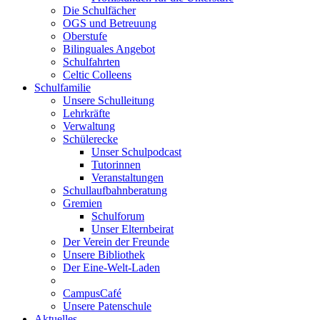
Die Schulfächer
OGS und Betreuung
Oberstufe
Bilinguales Angebot
Schulfahrten
Celtic Colleens
Schulfamilie
Unsere Schulleitung
Lehrkräfte
Verwaltung
Schülerecke
Unser Schulpodcast
Tutorinnen
Veranstaltungen
Schullaufbahnberatung
Gremien
Schulforum
Unser Elternbeirat
Der Verein der Freunde
Unsere Bibliothek
Der Eine-Welt-Laden
CampusCafé
Unsere Patenschule
Aktuelles