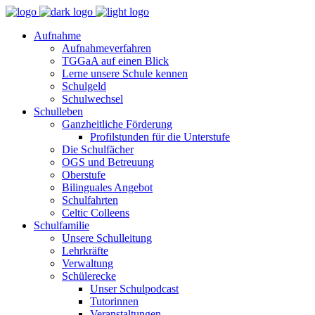
Aufnahme
Aufnahmeverfahren
TGGaA auf einen Blick
Lerne unsere Schule kennen
Schulgeld
Schulwechsel
Schulleben
Ganzheitliche Förderung
Profilstunden für die Unterstufe
Die Schulfächer
OGS und Betreuung
Oberstufe
Bilinguales Angebot
Schulfahrten
Celtic Colleens
Schulfamilie
Unsere Schulleitung
Lehrkräfte
Verwaltung
Schülerecke
Unser Schulpodcast
Tutorinnen
Veranstaltungen