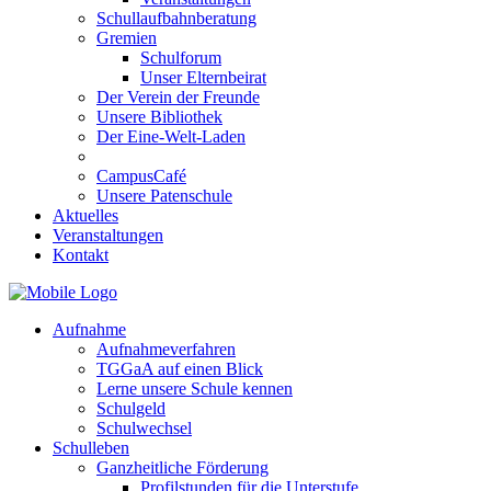
Schullaufbahnberatung
Gremien
Schulforum
Unser Elternbeirat
Der Verein der Freunde
Unsere Bibliothek
Der Eine-Welt-Laden
CampusCafé
Unsere Patenschule
Aktuelles
Veranstaltungen
Kontakt
Aufnahme
Aufnahmeverfahren
TGGaA auf einen Blick
Lerne unsere Schule kennen
Schulgeld
Schulwechsel
Schulleben
Ganzheitliche Förderung
Profilstunden für die Unterstufe