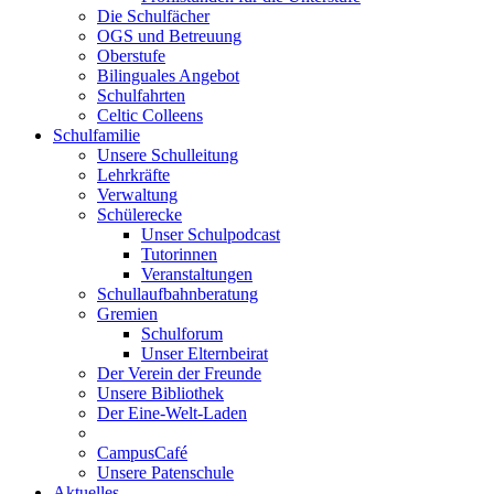
Die Schulfächer
OGS und Betreuung
Oberstufe
Bilinguales Angebot
Schulfahrten
Celtic Colleens
Schulfamilie
Unsere Schulleitung
Lehrkräfte
Verwaltung
Schülerecke
Unser Schulpodcast
Tutorinnen
Veranstaltungen
Schullaufbahnberatung
Gremien
Schulforum
Unser Elternbeirat
Der Verein der Freunde
Unsere Bibliothek
Der Eine-Welt-Laden
CampusCafé
Unsere Patenschule
Aktuelles