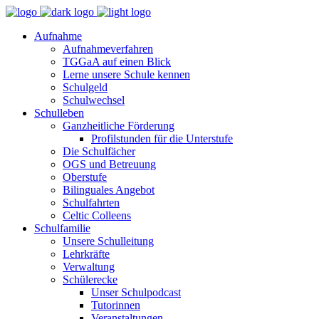
Aufnahme
Aufnahmeverfahren
TGGaA auf einen Blick
Lerne unsere Schule kennen
Schulgeld
Schulwechsel
Schulleben
Ganzheitliche Förderung
Profilstunden für die Unterstufe
Die Schulfächer
OGS und Betreuung
Oberstufe
Bilinguales Angebot
Schulfahrten
Celtic Colleens
Schulfamilie
Unsere Schulleitung
Lehrkräfte
Verwaltung
Schülerecke
Unser Schulpodcast
Tutorinnen
Veranstaltungen