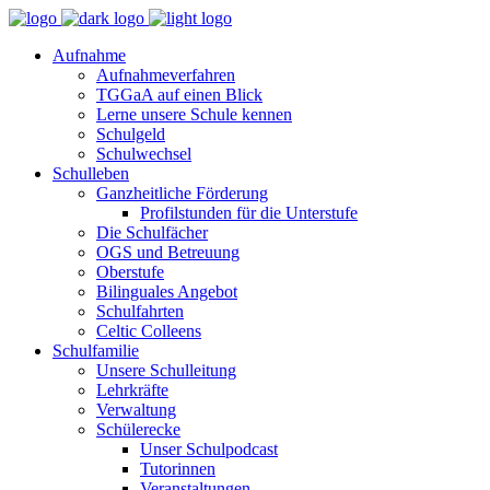
Aufnahme
Aufnahmeverfahren
TGGaA auf einen Blick
Lerne unsere Schule kennen
Schulgeld
Schulwechsel
Schulleben
Ganzheitliche Förderung
Profilstunden für die Unterstufe
Die Schulfächer
OGS und Betreuung
Oberstufe
Bilinguales Angebot
Schulfahrten
Celtic Colleens
Schulfamilie
Unsere Schulleitung
Lehrkräfte
Verwaltung
Schülerecke
Unser Schulpodcast
Tutorinnen
Veranstaltungen