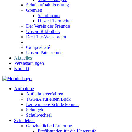
Schullaufbahnberatung
Gremien
Schulforum
Unser Elternbeirat
Der Verein der Freunde
Unsere Bibliothek
Der Eine-Welt-Laden
CampusCafé
Unsere Patenschule
Aktuelles
Veranstaltungen
Kontakt
Aufnahme
Aufnahmeverfahren
TGGaA auf einen Blick
Lerne unsere Schule kennen
Schulgeld
Schulwechsel
Schulleben
Ganzheitliche Förderung
Profilstunden für die Unterstufe