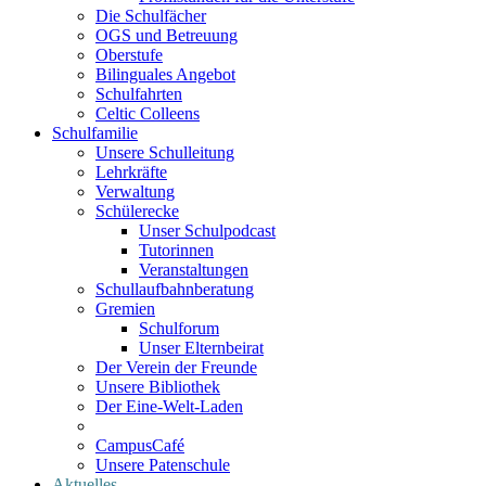
Die Schulfächer
OGS und Betreuung
Oberstufe
Bilinguales Angebot
Schulfahrten
Celtic Colleens
Schulfamilie
Unsere Schulleitung
Lehrkräfte
Verwaltung
Schülerecke
Unser Schulpodcast
Tutorinnen
Veranstaltungen
Schullaufbahnberatung
Gremien
Schulforum
Unser Elternbeirat
Der Verein der Freunde
Unsere Bibliothek
Der Eine-Welt-Laden
CampusCafé
Unsere Patenschule
Aktuelles