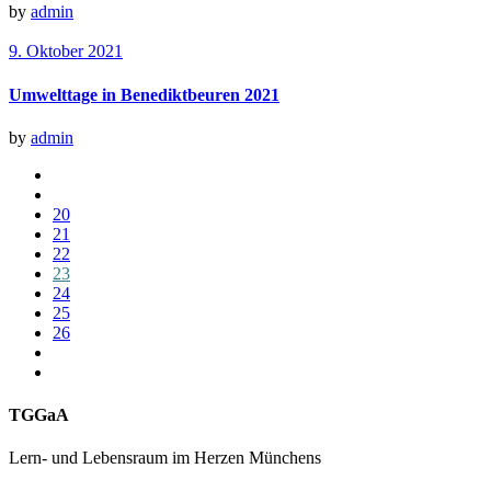
by
admin
9. Oktober 2021
Umwelttage in Benediktbeuren 2021
by
admin
20
21
22
23
24
25
26
TGGaA
Lern- und Lebensraum im Herzen Münchens