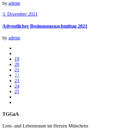
by
admin
3. Dezember 2021
Adventlicher Besinnungsnachmittag 2021
by
admin
19
20
21
22
23
24
25
TGGaA
Lern- und Lebensraum im Herzen Münchens