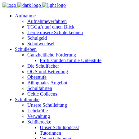
Aufnahme
Aufnahmeverfahren
TGGaA auf einen Blick
Lerne unsere Schule kennen
Schulgeld
Schulwechsel
Schulleben
Ganzheitliche Förderung
Profilstunden für die Unterstufe
Die Schulfächer
OGS und Betreuung
Oberstufe
Bilinguales Angebot
Schulfahrten
Celtic Colleens
Schulfamilie
Unsere Schulleitung
Lehrkräfte
Verwaltung
Schülerecke
Unser Schulpodcast
Tutorinnen
Veranstaltungen