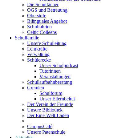
Die Schulfächer
OGS und Betreuung
Oberstufe
Bilinguales Angebot
Schulfahrten
Celtic Colleens
Schulfamilie
Unsere Schulleitung
Lehrkräfte
Verwaltung
Schülerecke
Unser Schulpodcast
Tutorinnen
Veranstaltungen
Schullaufbahnberatung
Gremien
Schulforum
Unser Elternbeirat
Der Verein der Freunde
Unsere Bibliothek
Der Eine-Welt-Laden
CampusCafé
Unsere Patenschule
Aktuelles