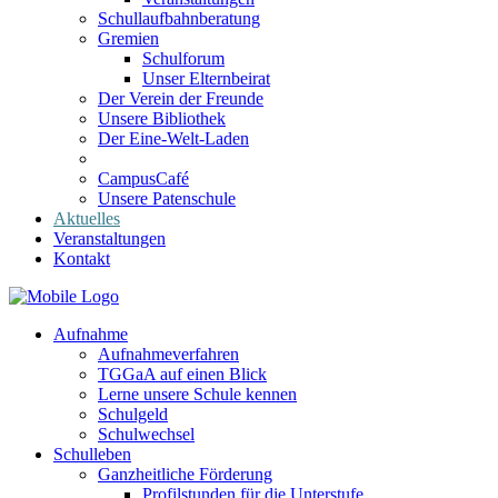
Schullaufbahnberatung
Gremien
Schulforum
Unser Elternbeirat
Der Verein der Freunde
Unsere Bibliothek
Der Eine-Welt-Laden
CampusCafé
Unsere Patenschule
Aktuelles
Veranstaltungen
Kontakt
Aufnahme
Aufnahmeverfahren
TGGaA auf einen Blick
Lerne unsere Schule kennen
Schulgeld
Schulwechsel
Schulleben
Ganzheitliche Förderung
Profilstunden für die Unterstufe