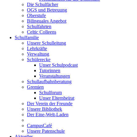
Die Schulfächer
OGS und Betreuung
Oberstufe
Bilinguales Angebot
Schulfahrten
Celtic Colleens
Schulfamilie
Unsere Schulleitung
Lehrkräfte
Verwaltung
Schülerecke
Unser Schulpodcast
Tutorinnen
Veranstaltungen
Schullaufbahnberatung
Gremien
Schulforum
Unser Elternbeirat
Der Verein der Freunde
Unsere Bibliothek
Der Eine-Welt-Laden
CampusCafé
Unsere Patenschule
Aktuelles