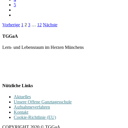
5
Seitennummerierung
Vorherige
1
2
3
…
12
Nächste
der
TGGaA
Beiträge
Lern- und Lebensraum im Herzen Münchens
089 / 23 179 162
Mon - Fr 8.00 - 16.00
Nützliche Links
Aktuelles
Unsere Offene Ganztagesschule
Aufnahmeverfahren
Kontakt
Cookie-Richtlinie (EU)
COPYRIGHT 2020 © TGGaA