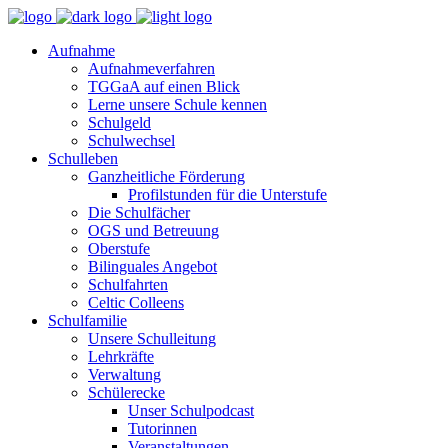
Aufnahme
Aufnahmeverfahren
TGGaA auf einen Blick
Lerne unsere Schule kennen
Schulgeld
Schulwechsel
Schulleben
Ganzheitliche Förderung
Profilstunden für die Unterstufe
Die Schulfächer
OGS und Betreuung
Oberstufe
Bilinguales Angebot
Schulfahrten
Celtic Colleens
Schulfamilie
Unsere Schulleitung
Lehrkräfte
Verwaltung
Schülerecke
Unser Schulpodcast
Tutorinnen
Veranstaltungen