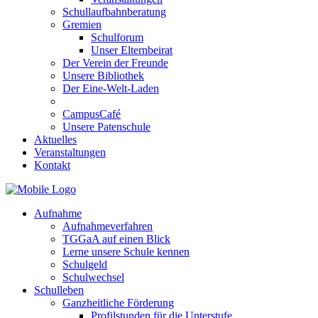
Schullaufbahnberatung
Gremien
Schulforum
Unser Elternbeirat
Der Verein der Freunde
Unsere Bibliothek
Der Eine-Welt-Laden
CampusCafé
Unsere Patenschule
Aktuelles
Veranstaltungen
Kontakt
Aufnahme
Aufnahmeverfahren
TGGaA auf einen Blick
Lerne unsere Schule kennen
Schulgeld
Schulwechsel
Schulleben
Ganzheitliche Förderung
Profilstunden für die Unterstufe