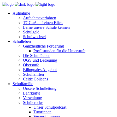
Aufnahme
Aufnahmeverfahren
TGGaA auf einen Blick
Lerne unsere Schule kennen
Schulgeld
Schulwechsel
Schulleben
Ganzheitliche Förderung
Profilstunden für die Unterstufe
Die Schulfächer
OGS und Betreuung
Oberstufe
Bilinguales Angebot
Schulfahrten
Celtic Colleens
Schulfamilie
Unsere Schulleitung
Lehrkräfte
Verwaltung
Schülerecke
Unser Schulpodcast
Tutorinnen
Veranstaltungen