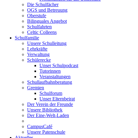
Die Schulfächer
OGS und Betreuung
Oberstufe
Bilinguales Angebot
Schulfahrten
Celtic Colleens
Schulfamilie
Unsere Schulleitung
Lehrkräfte
Verwaltung
Schülerecke
Unser Schulpodcast
Tutorinnen
Veranstaltungen
Schullaufbahnberatung
Gremien
Schulforum
Unser Elternbeirat
Der Verein der Freunde
Unsere Bibliothek
Der Eine-Welt-Laden
CampusCafé
Unsere Patenschule
Aktuelles