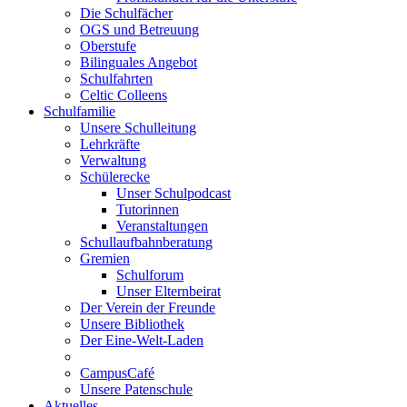
Die Schulfächer
OGS und Betreuung
Oberstufe
Bilinguales Angebot
Schulfahrten
Celtic Colleens
Schulfamilie
Unsere Schulleitung
Lehrkräfte
Verwaltung
Schülerecke
Unser Schulpodcast
Tutorinnen
Veranstaltungen
Schullaufbahnberatung
Gremien
Schulforum
Unser Elternbeirat
Der Verein der Freunde
Unsere Bibliothek
Der Eine-Welt-Laden
CampusCafé
Unsere Patenschule
Aktuelles