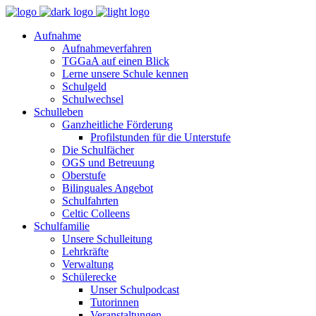
Aufnahme
Aufnahmeverfahren
TGGaA auf einen Blick
Lerne unsere Schule kennen
Schulgeld
Schulwechsel
Schulleben
Ganzheitliche Förderung
Profilstunden für die Unterstufe
Die Schulfächer
OGS und Betreuung
Oberstufe
Bilinguales Angebot
Schulfahrten
Celtic Colleens
Schulfamilie
Unsere Schulleitung
Lehrkräfte
Verwaltung
Schülerecke
Unser Schulpodcast
Tutorinnen
Veranstaltungen