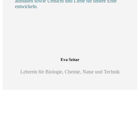
au
fbauen sowie Umsicht und Lie
be für unsere
Erde
entwickeln.
Eva Szitar
Lehrerin für Biologie, Chemie, Natur und Technik