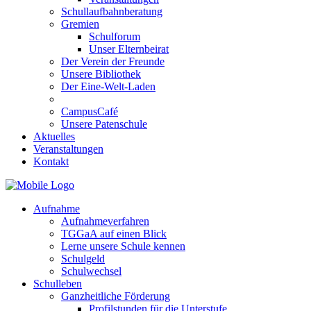
Schullaufbahnberatung
Gremien
Schulforum
Unser Elternbeirat
Der Verein der Freunde
Unsere Bibliothek
Der Eine-Welt-Laden
CampusCafé
Unsere Patenschule
Aktuelles
Veranstaltungen
Kontakt
Aufnahme
Aufnahmeverfahren
TGGaA auf einen Blick
Lerne unsere Schule kennen
Schulgeld
Schulwechsel
Schulleben
Ganzheitliche Förderung
Profilstunden für die Unterstufe